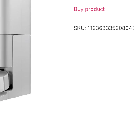
Buy product
SKU:
11936833590804