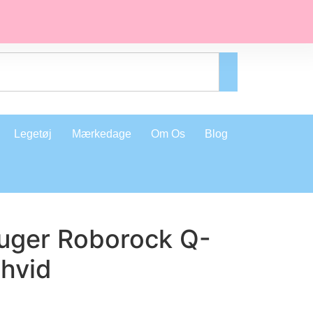
Legetøj
Mærkedage
Om Os
Blog
uger Roborock Q-
hvid