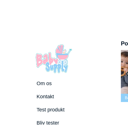
Po
Om os
Bedste tremmeseng
Kontakt
 2026
2026
Bedste puslepude 2026
Bedste Bi
Test produkt
Bliv tester