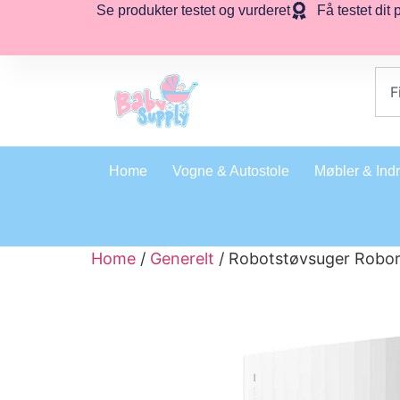
Se produkter testet og vurderet
Få testet dit 
Home
Vogne & Autostole
Møbler & Ind
Home
/
Generelt
/ Robotstøvsuger Robo