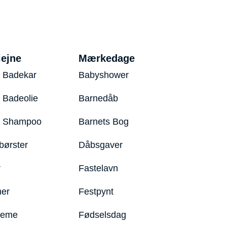
iejne
Mærkedage
 Badekar
Babyshower
 Badeolie
Barnedåb
y Shampoo
Barnets Bog
børster
Dåbsgaver
r
Fastelavn
er
Festpynt
reme
Fødselsdag