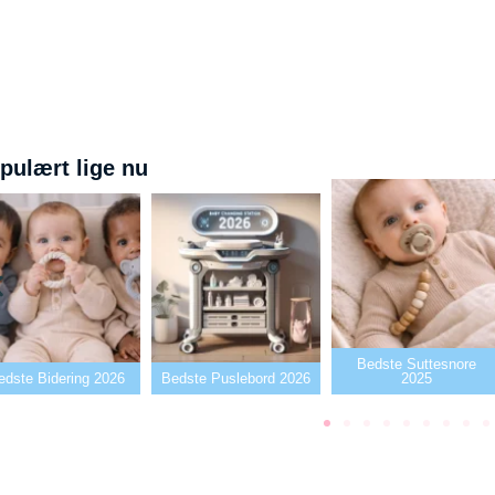
pulært lige nu
Bedste Suttesnore
dering 2026
Bedste Puslebord 2026
2025
B