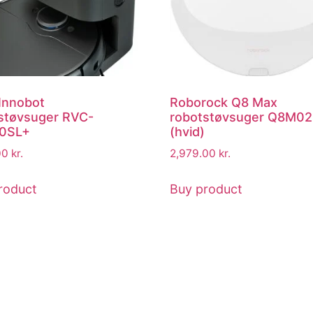
 Innobot
Roborock Q8 Max
støvsuger RVC-
robotstøvsuger Q8M0
0SL+
(hvid)
00
kr.
2,979.00
kr.
roduct
Buy product