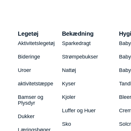
Legetøj
Bekædning
Hyg
Aktivitetslegetøj
Sparkedragt
Baby
Bideringe
Strømpebukser
Baby
Uroer
Nattøj
Bab
aktivitetstæppe
Kyser
Tand
Bamser og
Kjoler
Blee
Plysdyr
Luffer og Huer
Crem
Dukker
Sko
Solc
Læringsbøger