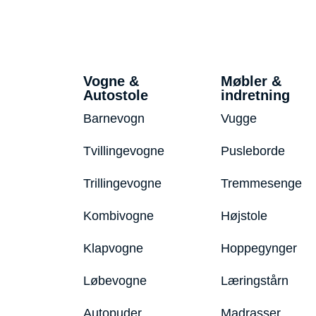
Vogne &
Møbler &
Autostole
indretning
Barnevogn
Vugge
Tvillingevogne
Pusleborde
Trillingevogne
Tremmesenge
Kombivogne
Højstole
Klapvogne
Hoppegynger
Løbevogne
Læringstårn
Autopuder
Madrasser