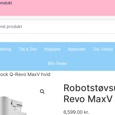
produkt
retning
Tøj & Sko
Hygiejne
Apparater
Div. Udstyr
Bliv Tester
rock Q-Revo MaxV hvid
Robotstøvs
Revo MaxV 
6,599.00
kr.