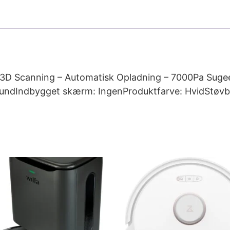
3D Scanning – Automatisk Opladning – 7000Pa Sugee
 RundIndbygget skærm: IngenProduktfarve: HvidStøvbe