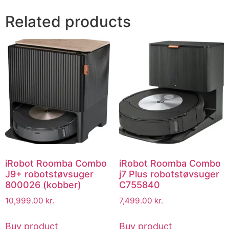
Related products
iRobot Roomba Combo
iRobot Roomba Combo
J9+ robotstøvsuger
j7 Plus robotstøvsuger
800026 (kobber)
C755840
10,999.00
kr.
7,499.00
kr.
Buy product
Buy product