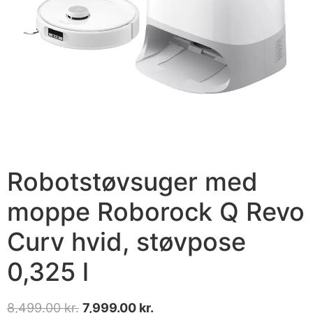
Robotstøvsuger med
moppe Roborock Q Revo
Curv hvid, støvpose
0,325 l
8,499.00
kr.
7,999.00
kr.