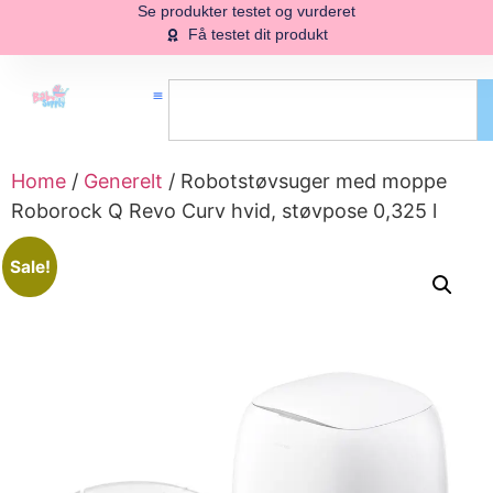
Se produkter testet og vurderet
Få testet dit produkt
Home
/
Generelt
/ Robotstøvsuger med moppe
Roborock Q Revo Curv hvid, støvpose 0,325 l
Sale!