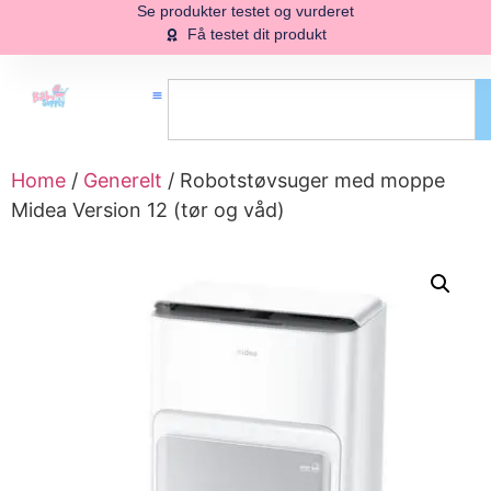
Se produkter testet og vurderet
Få testet dit produkt
Home
/
Generelt
/ Robotstøvsuger med moppe
Midea Version 12 (tør og våd)