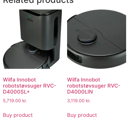
Wilfa Innobot
Wilfa Innobot
robotstøvsuger RVC-
robotstøvsuger RVC-
D4000SL+
D4000LIN
5,719.00
kr.
3,119.00
kr.
Buy product
Buy product