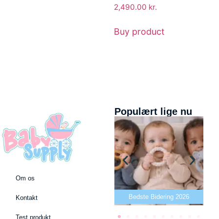
2,490.00
kr.
Buy product
Populært lige nu
Om os
Bedste puslepude 2026
Bedste Bidering 2026
Kontakt
Test produkt