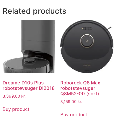
Related products
Dreame D10s Plus
Roborock Q8 Max
robotstøvsuger DI2018
robotstøvsuger
Q8M52-00 (sort)
3,399.00
kr.
3,159.00
kr.
Buy product
Buy product