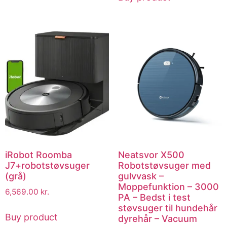
iRobot Roomba
Neatsvor X500
J7+robotstøvsuger
Robotstøvsuger med
(grå)
gulvvask –
Moppefunktion – 3000
6,569.00
kr.
PA – Bedst i test
støvsuger til hundehår
Buy product
dyrehår – Vacuum