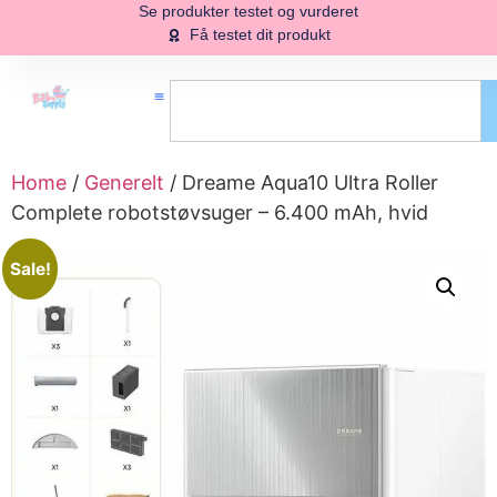
Se produkter testet og vurderet
Få testet dit produkt
Home
/
Generelt
/ Dreame Aqua10 Ultra Roller
Complete robotstøvsuger – 6.400 mAh, hvid
Sale!