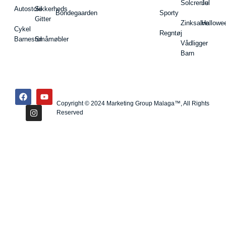
Solcreme
Jul
Autostole
Sikkerheds
Bondegaarden
Sporty
Gitter
Zinksalve
Hallowe
Cykel
Regntøj
Barnestol
Småmøbler
Vådligger
Barn
Copyright © 2024 Marketing Group Malaga™, All Rights
Reserved