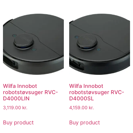
Wilfa Innobot
Wilfa Innobot
robotstøvsuger RVC-
robotstøvsuger RVC-
D4000LIN
D4000SL
3,119.00
kr.
4,159.00
kr.
Buy product
Buy product