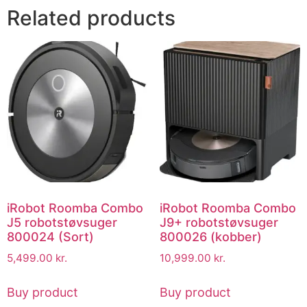
Related products
iRobot Roomba Combo
iRobot Roomba Combo
J5 robotstøvsuger
J9+ robotstøvsuger
800024 (Sort)
800026 (kobber)
5,499.00
kr.
10,999.00
kr.
Buy product
Buy product