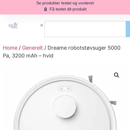
Se produkter testet og vurderet
Få testet dit produkt
Home
/
Generelt
/ Dreame robotstøvsuger 5000
Pa, 3200 mAh – hvid