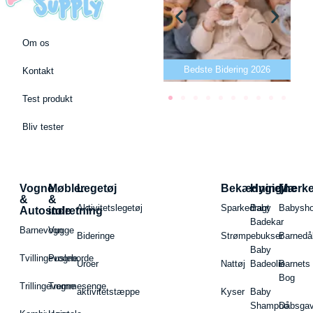
Om os
Bedste puslepude 2026
Bedste Bidering 2026
Kontakt
Test produkt
Bliv tester
Vogne
Møbler
Legetøj
Bekædning
Hygiejne
Mærk
&
&
Aktivitetslegetøj
Sparkedragt
Baby
Babysh
Autostole
indretning
Badekar
Barnevogn
Vugge
Bideringe
Strømpebukser
Barnedå
Baby
Tvillingevogne
Pusleborde
Uroer
Nattøj
Badeolie
Barnets
Bog
Trillingevogne
Tremmesenge
aktivitetstæppe
Kyser
Baby
Shampoo
Dåbsgav