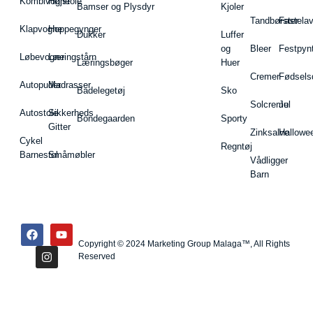
Kombivogne
Højstole
Bamser og Plysdyr
Kjoler
Tandbørster
Fastela
Klapvogne
Hoppegynger
Dukker
Luffer
og
Bleer
Festpyn
Løbevogne
Læringstårn
Læringsbøger
Huer
Cremer
Fødsels
Autopuder
Madrasser
Badelegetøj
Sko
Solcreme
Jul
Autostole
Sikkerheds
Bondegaarden
Sporty
Gitter
Zinksalve
Hallowe
Cykel
Regntøj
Barnestol
Småmøbler
Vådligger
Barn
Copyright © 2024 Marketing Group Malaga™, All Rights
Reserved