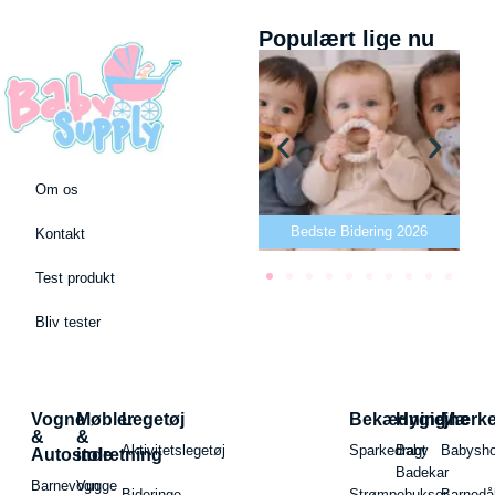
Populært lige nu
Om os
Bedste puslepude 2026
Bedste Bidering 2026
Kontakt
Test produkt
Bliv tester
Vogne
Møbler
Legetøj
Bekædning
Hygiejne
Mærk
&
&
Aktivitetslegetøj
Sparkedragt
Baby
Babysh
Autostole
indretning
Badekar
Barnevogn
Vugge
Bideringe
Strømpebukser
Barnedå