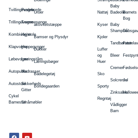
Baby
Tvillingevogne
Pusleborde
Uroer
Nattøj
Badeolie
Barnets
Bog
Trillingevogne
Tremmesenge
aktivitetstæppe
Kyser
Baby
Shampoo
Dåbsgav
Kombivogne
Højstole
Bamser og Plysdyr
Kjoler
Tandbørster
Fastela
Klapvogne
Hoppegynger
Dukker
Luffer
og
Bleer
Festpyn
Løbevogne
Læringstårn
Læringsbøger
Huer
Cremer
Fødsels
Autopuder
Madrasser
Badelegetøj
Sko
Solcreme
Jul
Autostole
Sikkerheds
Bondegaarden
Sporty
Gitter
Zinksalve
Hallowe
Cykel
Regntøj
Barnestol
Småmøbler
Vådligger
Barn