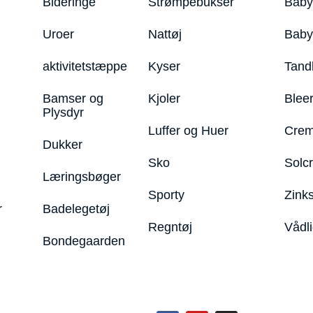
Bideringe
Strømpebukser
Baby
Uroer
Nattøj
Bab
aktivitetstæppe
Kyser
Tand
Bamser og
Kjoler
Blee
Plysdyr
Luffer og Huer
Crem
Dukker
Sko
Solc
Læringsbøger
Sporty
Zink
r
Badelegetøj
Regntøj
Vådl
Bondegaarden