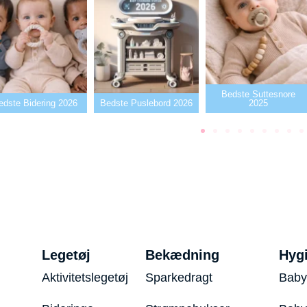
Bedste Suttesnore
edste Bidering 2026
Bedste Puslebord 2026
2025
Legetøj
Bekædning
Hyg
Aktivitetslegetøj
Sparkedragt
Baby