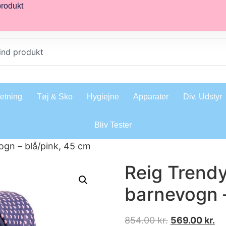
produkt
retning
Tøj & Sko
Hygiejne
Apparater
Div. Udstyr
Bliv Tester
ogn – blå/pink, 45 cm
Reig Trend
barnevogn –
854.00
kr.
569.00
kr.