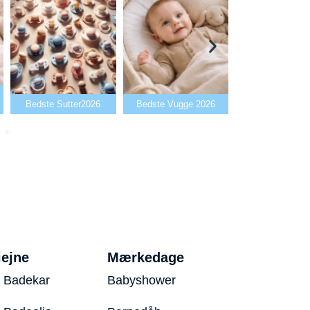
Bedste Babya
Bedste Sutter2026
Bedste Vugge 2026
2026
iejne
Mærkedage
 Badekar
Babyshower