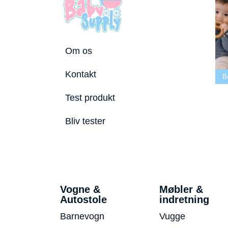
Om os
Bedste tremmeseng
Kontakt
utostole 2026
2026
Bedste puslepude 2026
B
Test produkt
Bliv tester
Vogne &
Møbler &
Autostole
indretning
Barnevogn
Vugge