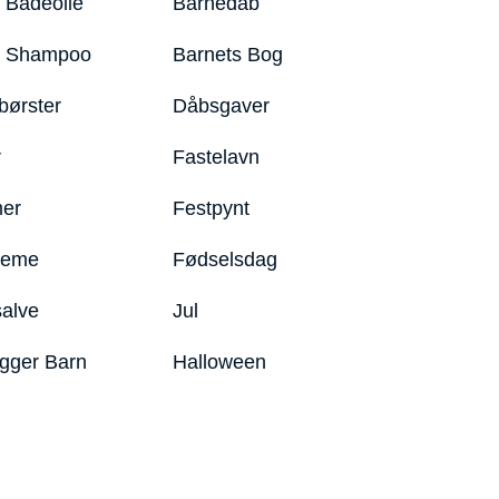
 Badeolie
Barnedåb
y Shampoo
Barnets Bog
børster
Dåbsgaver
r
Fastelavn
er
Festpynt
reme
Fødselsdag
salve
Jul
igger Barn
Halloween