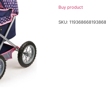
Buy product
SKU:
11936866819386