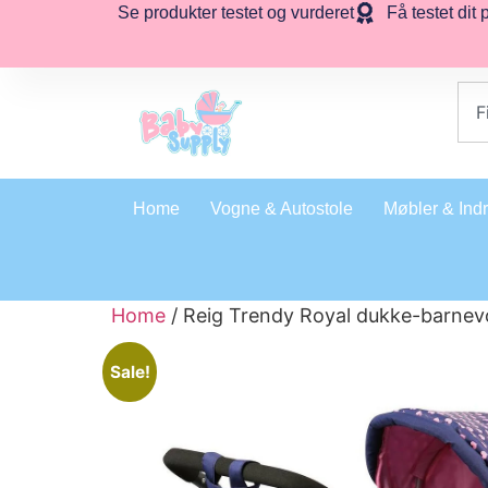
Se produkter testet og vurderet
Få testet dit 
Home
Vogne & Autostole
Møbler & Ind
Home
/ Reig Trendy Royal dukke-barnev
Sale!