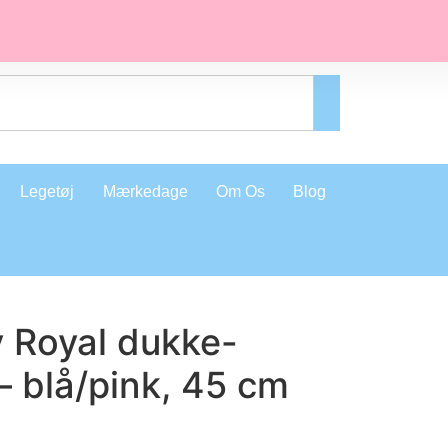
Legetøj
Mærkedage
Om Os
Blog
y Royal dukke-
 blå/pink, 45 cm