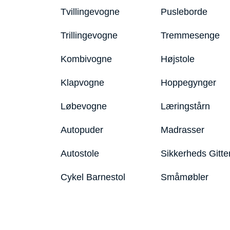
Tvillingevogne
Pusleborde
Trillingevogne
Tremmesenge
Kombivogne
Højstole
Klapvogne
Hoppegynger
Løbevogne
Læringstårn
Autopuder
Madrasser
Autostole
Sikkerheds Gitte
Cykel Barnestol
Småmøbler