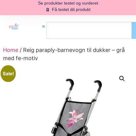
Se produkter testet og vurderet
Få testet dit produkt
Home
/ Reig paraply-barnevogn til dukker – grå
med fe-motiv
Sale!