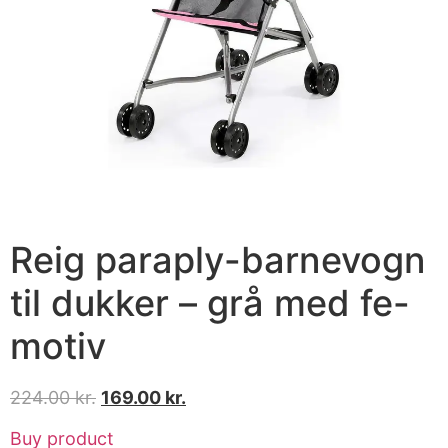
Reig paraply-barnevogn
til dukker – grå med fe-
motiv
224.00
kr.
169.00
kr.
Buy product