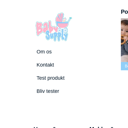
Po
Om os
e tremmeseng
Kontakt
2026
Bedste puslepude 2026
Bedste Bidering 2026
Test produkt
Bliv tester