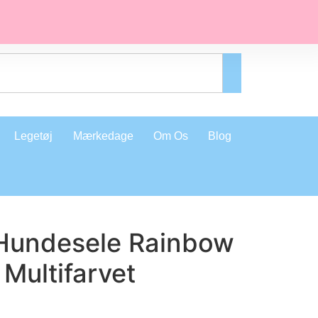
Legetøj
Mærkedage
Om Os
Blog
Hundesele Rainbow
Multifarvet