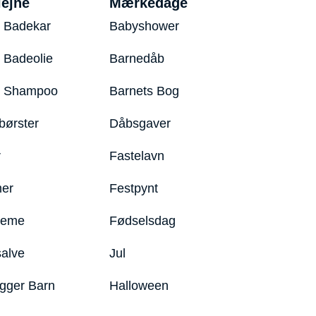
iejne
Mærkedage
 Badekar
Babyshower
 Badeolie
Barnedåb
y Shampoo
Barnets Bog
børster
Dåbsgaver
r
Fastelavn
er
Festpynt
reme
Fødselsdag
salve
Jul
igger Barn
Halloween