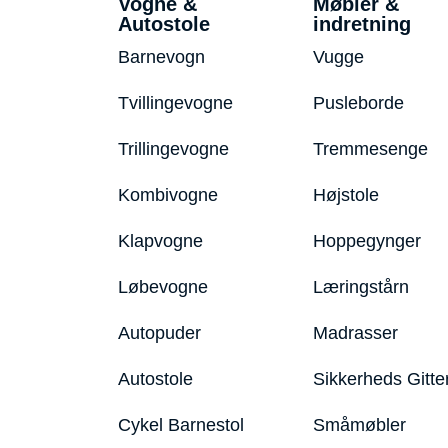
Vogne &
Møbler &
Autostole
indretning
Barnevogn
Vugge
Tvillingevogne
Pusleborde
Trillingevogne
Tremmesenge
Kombivogne
Højstole
Klapvogne
Hoppegynger
Løbevogne
Læringstårn
Autopuder
Madrasser
Autostole
Sikkerheds Gitte
Cykel Barnestol
Småmøbler