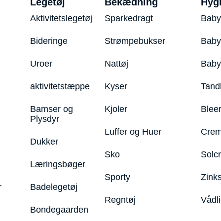
Legetøj
Bekædning
Hyg
Aktivitetslegetøj
Sparkedragt
Baby
Bideringe
Strømpebukser
Baby
Uroer
Nattøj
Bab
aktivitetstæppe
Kyser
Tand
Bamser og
Kjoler
Blee
Plysdyr
Luffer og Huer
Crem
Dukker
Sko
Solc
Læringsbøger
Sporty
Zink
r
Badelegetøj
Regntøj
Vådl
Bondegaarden