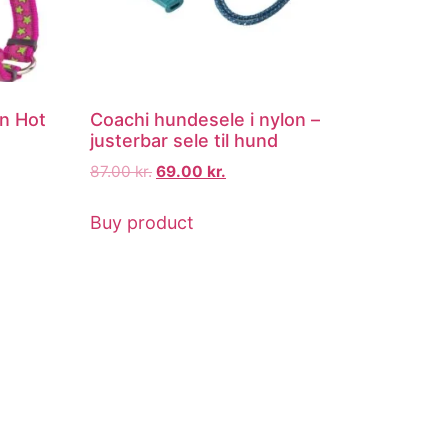
n Hot
Coachi hundesele i nylon –
justerbar sele til hund
87.00
kr.
69.00
kr.
Buy product