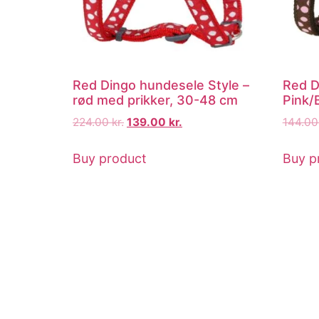
Red Dingo hundesele Style –
Red D
rød med prikker, 30-48 cm
Pink/
224.00
kr.
139.00
kr.
144.0
Buy product
Buy p