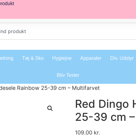
produkt
retning
Tøj & Sko
Hygiejne
Apparater
Div. Udstyr
Bliv Tester
desele Rainbow 25-39 cm – Multifarvet
Red Dingo 
25-39 cm – 
109.00
kr.