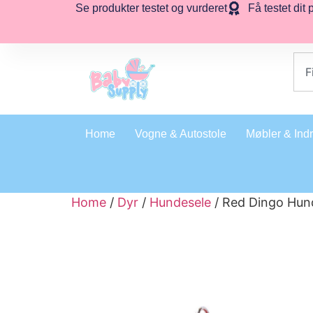
Se produkter testet og vurderet
Få testet dit 
Home
Vogne & Autostole
Møbler & Ind
Home
/
Dyr
/
Hundesele
/ Red Dingo Hun