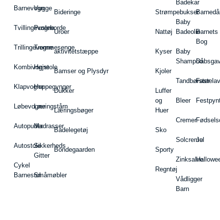
Badekar
Barnevogn
Vugge
Bideringe
Strømpebukser
Barnedå
Baby
Tvillingevogne
Pusleborde
Uroer
Nattøj
Badeolie
Barnets
Bog
Trillingevogne
Tremmesenge
aktivitetstæppe
Kyser
Baby
Shampoo
Dåbsgav
Kombivogne
Højstole
Bamser og Plysdyr
Kjoler
Tandbørster
Fastela
Klapvogne
Hoppegynger
Dukker
Luffer
og
Bleer
Festpyn
Løbevogne
Læringstårn
Læringsbøger
Huer
Cremer
Fødsels
Autopuder
Madrasser
Badelegetøj
Sko
Solcreme
Jul
Autostole
Sikkerheds
Bondegaarden
Sporty
Gitter
Zinksalve
Hallowe
Cykel
Regntøj
Barnestol
Småmøbler
Vådligger
Barn