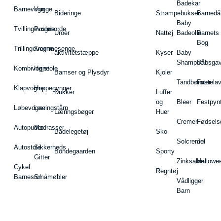
Badekar
Barnevogn
Vugge
Bideringe
Strømpebukser
Barnedå
Baby
Tvillingevogne
Pusleborde
Uroer
Nattøj
Badeolie
Barnets
Bog
Trillingevogne
Tremmesenge
aktivitetstæppe
Kyser
Baby
Shampoo
Dåbsgav
Kombivogne
Højstole
Bamser og Plysdyr
Kjoler
Tandbørster
Fastela
Klapvogne
Hoppegynger
Dukker
Luffer
og
Bleer
Festpyn
Løbevogne
Læringstårn
Læringsbøger
Huer
Cremer
Fødsels
Autopuder
Madrasser
Badelegetøj
Sko
Solcreme
Jul
Autostole
Sikkerheds
Bondegaarden
Sporty
Gitter
Zinksalve
Hallowe
Cykel
Regntøj
Barnestol
Småmøbler
Vådligger
Barn