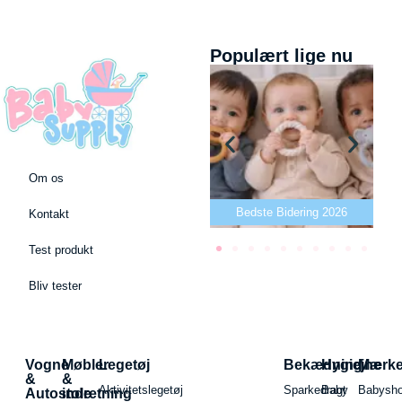
Populært lige nu
Om os
Bedste puslepude 2026
Bedste Bidering 2026
Kontakt
Test produkt
Bliv tester
Vogne
Møbler
Legetøj
Bekædning
Hygiejne
Mærk
&
&
Aktivitetslegetøj
Sparkedragt
Baby
Babysh
Autostole
indretning