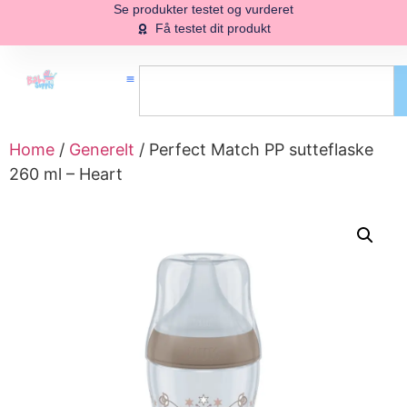
Se produkter testet og vurderet
Få testet dit produkt
Home
/
Generelt
/ Perfect Match PP sutteflaske
260 ml – Heart