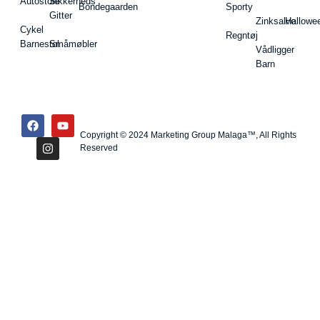
Autostole
Sikkerheds
Bondegaarden
Sporty
Gitter
Zinksalve
Hallowe
Cykel
Regntøj
Barnestol
Småmøbler
Vådligger
Barn
Copyright © 2024 Marketing Group Malaga™, All Rights
Reserved