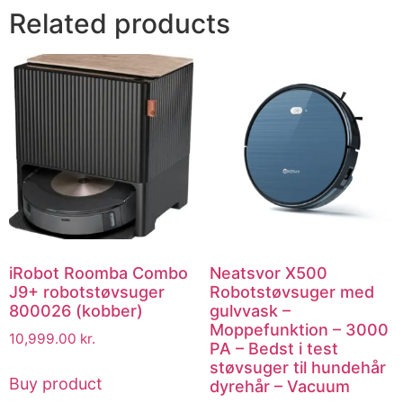
Related products
iRobot Roomba Combo
Neatsvor X500
J9+ robotstøvsuger
Robotstøvsuger med
800026 (kobber)
gulvvask –
Moppefunktion – 3000
10,999.00
kr.
PA – Bedst i test
støvsuger til hundehår
Buy product
dyrehår – Vacuum