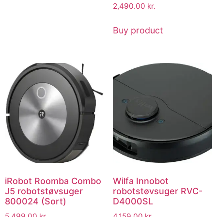
2,490.00
kr.
Buy product
iRobot Roomba Combo
Wilfa Innobot
J5 robotstøvsuger
robotstøvsuger RVC-
800024 (Sort)
D4000SL
5,499.00
kr.
4,159.00
kr.