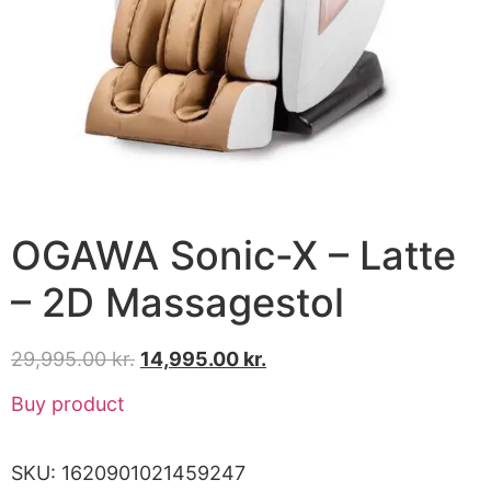
OGAWA Sonic-X – Latte
– 2D Massagestol
29,995.00
kr.
14,995.00
kr.
Buy product
SKU:
1620901021459247