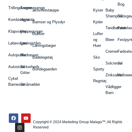
Bog
Trillingevogne
Tremmesenge
aktivitetstæppe
Kyser
Baby
Shampoo
Dåbsgav
Kombivogne
Højstole
Bamser og Plysdyr
Kjoler
Tandbørster
Fastela
Klapvogne
Hoppegynger
Dukker
Luffer
og
Bleer
Festpyn
Løbevogne
Læringstårn
Læringsbøger
Huer
Cremer
Fødsels
Autopuder
Madrasser
Badelegetøj
Sko
Solcreme
Jul
Autostole
Sikkerheds
Bondegaarden
Sporty
Gitter
Zinksalve
Hallowe
Cykel
Regntøj
Barnestol
Småmøbler
Vådligger
Barn
Copyright © 2024 Marketing Group Malaga™, All Rights
Reserved