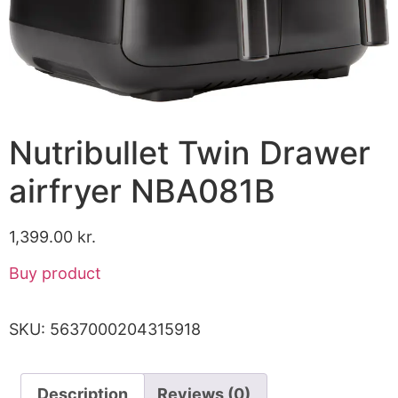
Nutribullet Twin Drawer
airfryer NBA081B
1,399.00
kr.
Buy product
SKU:
5637000204315918
Description
Reviews (0)