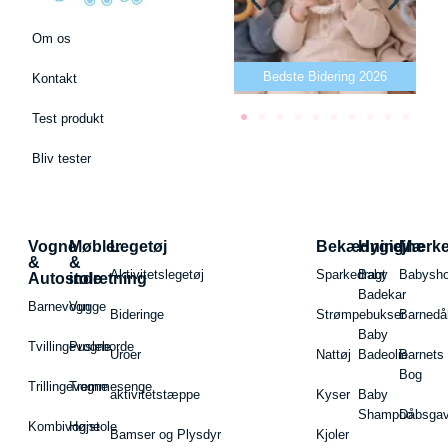
Om os
Bedste puslepude 2026
Bedste Bidering 2026
Kontakt
Test produkt
Bliv tester
Vogne
Møbler
Legetøj
Bekædning
Hygiejne
Mærk
&
&
Aktivitetslegetøj
Sparkedragt
Baby
Babysh
Autostole
indretning
Badekar
Barnevogn
Vugge
Bideringe
Strømpebukser
Barnedå
Baby
Tvillingevogne
Pusleborde
Uroer
Nattøj
Badeolie
Barnets
Bog
Trillingevogne
Tremmesenge
aktivitetstæppe
Kyser
Baby
Shampoo
Dåbsgav
Kombivogne
Højstole
Bamser og Plysdyr
Kjoler