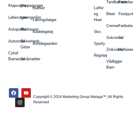
Tandbørster
Fastela
Klapvogne
Hoppegynger
Dukker
Luffer
og
Bleer
Festpyn
Løbevogne
Læringstårn
Læringsbøger
Huer
Cremer
Fødsels
Autopuder
Madrasser
Badelegetøj
Sko
Solcreme
Jul
Autostole
Sikkerheds
Bondegaarden
Sporty
Gitter
Zinksalve
Hallowe
Cykel
Regntøj
Barnestol
Småmøbler
Vådligger
Barn
Copyright © 2024 Marketing Group Malaga™, All Rights
Reserved