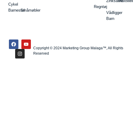
Zinksalve
Hallowe
Cykel
Regntøj
Barnestol
Småmøbler
Vådligger
Barn
Copyright © 2024 Marketing Group Malaga™, All Rights
Reserved