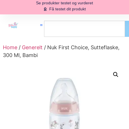
Se produkter testet og vurderet
Få testet dit produkt
Home
/
Generelt
/ Nuk First Choice, Sutteflaske,
300 Ml, Bambi