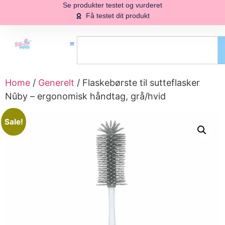
Se produkter testet og vurderet
Få testet dit produkt
Home
/
Generelt
/ Flaskebørste til sutteflasker
Nûby – ergonomisk håndtag, grå/hvid
Sale!