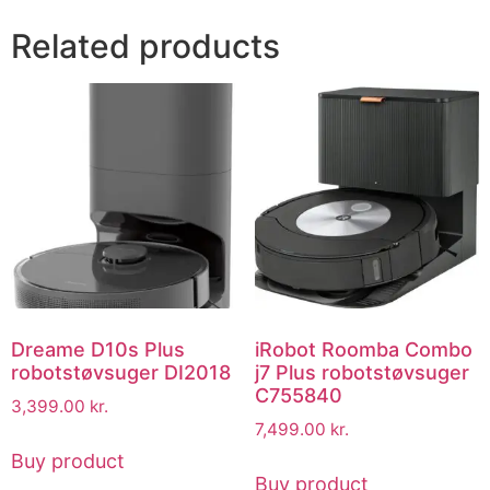
Related products
Dreame D10s Plus
iRobot Roomba Combo
robotstøvsuger DI2018
j7 Plus robotstøvsuger
C755840
3,399.00
kr.
7,499.00
kr.
Buy product
Buy product