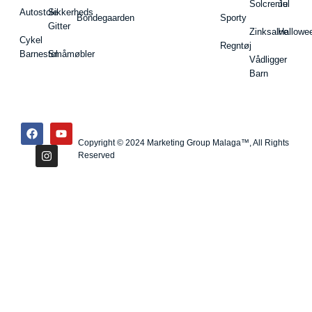
Solcreme
Jul
Autostole
Sikkerheds
Bondegaarden
Sporty
Gitter
Zinksalve
Hallowe
Cykel
Regntøj
Barnestol
Småmøbler
Vådligger
Barn
Copyright © 2024 Marketing Group Malaga™, All Rights
Reserved