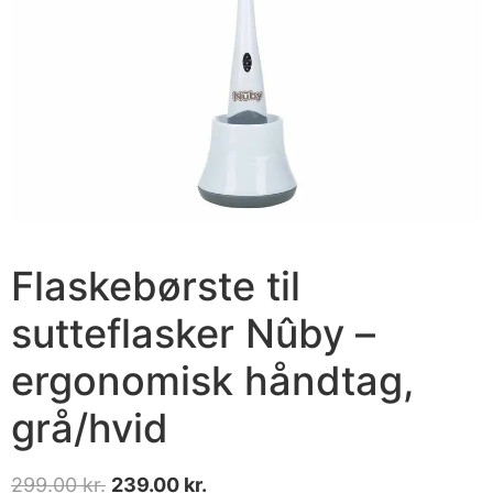
Flaskebørste til
sutteflasker Nûby –
ergonomisk håndtag,
grå/hvid
299.00
kr.
239.00
kr.