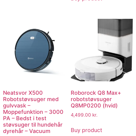
Neatsvor X500
Roborock Q8 Max+
Robotstøvsuger med
robotstøvsuger
gulvvask –
Q8MP0200 (hvid)
Moppefunktion – 3000
4,499.00
kr.
PA – Bedst i test
støvsuger til hundehår
Buy product
dyrehår – Vacuum