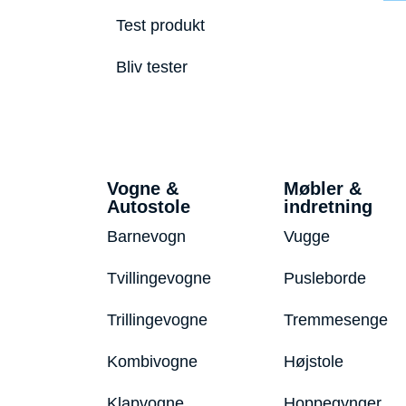
Test produkt
Bliv tester
Vogne &
Møbler &
Autostole
indretning
Barnevogn
Vugge
Tvillingevogne
Pusleborde
Trillingevogne
Tremmesenge
Kombivogne
Højstole
Klapvogne
Hoppegynger