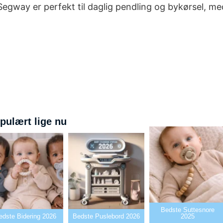
Segway er perfekt til daglig pendling og bykørsel, m
pulært lige nu
Bedste Suttesnore
edste Bidering 2026
Bedste Puslebord 2026
2025