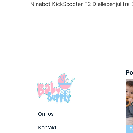
Ninebot KickScooter F2 D elløbehjul fra 
Po
Om os
Bedste tremmeseng
Kontakt
utostole 2026
2026
Bedste puslepude 2026
B