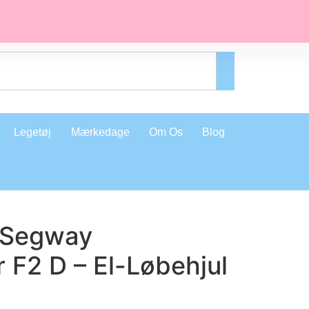
Legetøj
Mærkedage
Om Os
Blog
 Segway
 F2 D – El-Løbehjul