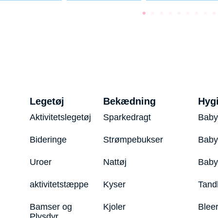
Legetøj
Bekædning
Hyg
Aktivitetslegetøj
Sparkedragt
Baby
Bideringe
Strømpebukser
Baby
Uroer
Nattøj
Bab
aktivitetstæppe
Kyser
Tand
Bamser og
Kjoler
Blee
Plysdyr