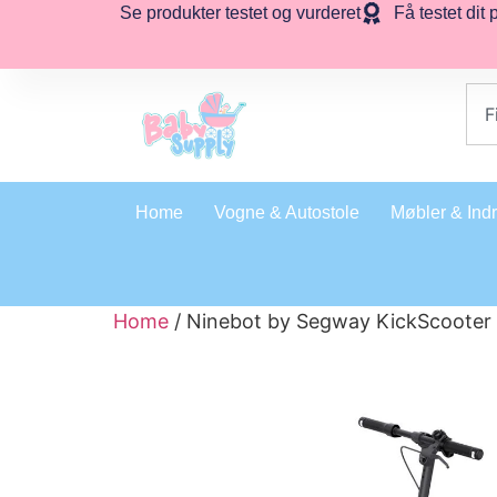
Se produkter testet og vurderet
Få testet dit 
Home
Vogne & Autostole
Møbler & Ind
Home
/ Ninebot by Segway KickScooter F