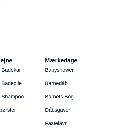
iejne
Mærkedage
 Badekar
Babyshower
 Badeolie
Barnedåb
y Shampoo
Barnets Bog
børster
Dåbsgaver
r
Fastelavn