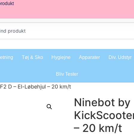
produkt
retning
Tøj & Sko
Hygiejne
Apparater
Div. Udstyr
Bliv Tester
2 D – El-Løbehjul – 20 km/t
Ninebot by
KickScooter
– 20 km/t