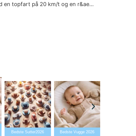
ed en topfart på 20 km/t og en r&ae…
Bedste Babya
Bedste Sutter2026
Bedste Vugge 2026
2026