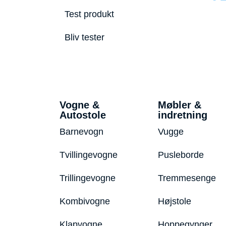
Test produkt
Bliv tester
Vogne &
Møbler &
Autostole
indretning
Barnevogn
Vugge
Tvillingevogne
Pusleborde
Trillingevogne
Tremmesenge
Kombivogne
Højstole
Klapvogne
Hoppegynger