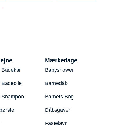
iejne
Mærkedage
 Badekar
Babyshower
 Badeolie
Barnedåb
y Shampoo
Barnets Bog
børster
Dåbsgaver
r
Fastelavn