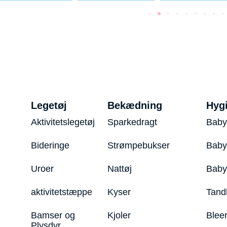
Legetøj
Bekædning
Hyg
Aktivitetslegetøj
Sparkedragt
Baby
Bideringe
Strømpebukser
Baby
Uroer
Nattøj
Bab
aktivitetstæppe
Kyser
Tand
Bamser og
Kjoler
Blee
Plysdyr