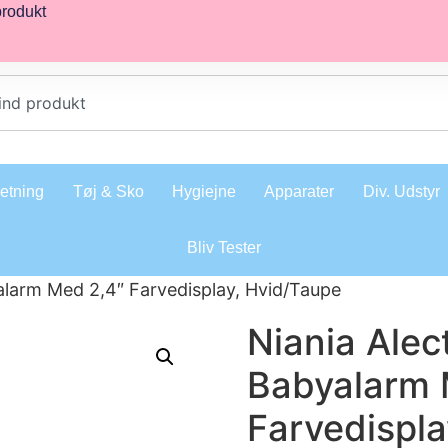
produkt
retning
Tøj & Sko
Hygiejne
Apparater
Div. Udstyr
Bliv Tester
alarm Med 2,4″ Farvedisplay, Hvid/Taupe
Niania Alec
Babyalarm 
Farvedispla