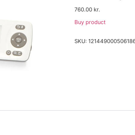
760.00
kr.
Buy product
SKU:
12144900050618