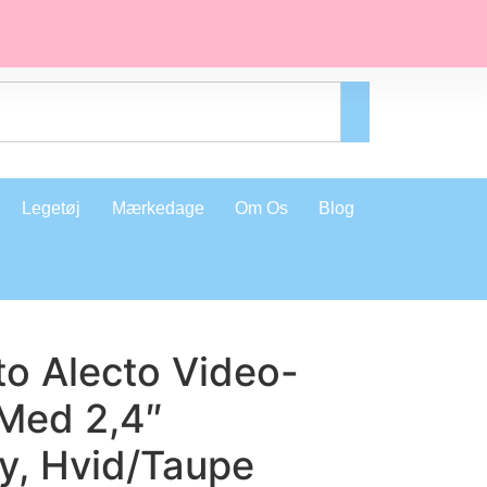
Legetøj
Mærkedage
Om Os
Blog
to Alecto Video-
Med 2,4″
y, Hvid/Taupe