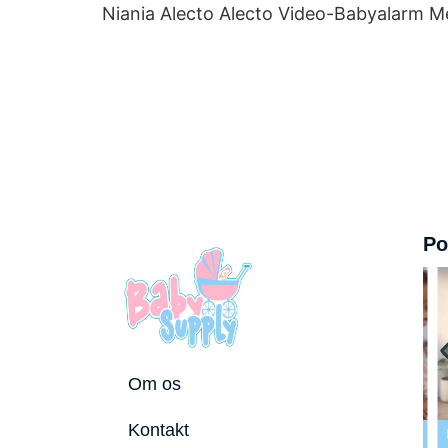
Niania Alecto Alecto Video-Babyalarm Me
Po
Om os
 tremmeseng
Kontakt
2026
Bedste puslepude 2026
Bedste Bidering 2026
Be