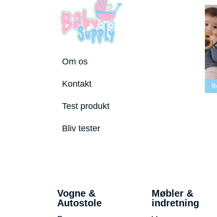
Om os
te tremmeseng
Kontakt
2026
Bedste puslepude 2026
Bedste Bidering 2026
Test produkt
Bliv tester
Vogne &
Møbler &
Autostole
indretning