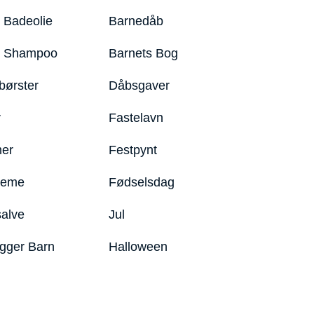
 Badeolie
Barnedåb
y Shampoo
Barnets Bog
børster
Dåbsgaver
r
Fastelavn
er
Festpynt
reme
Fødselsdag
salve
Jul
igger Barn
Halloween