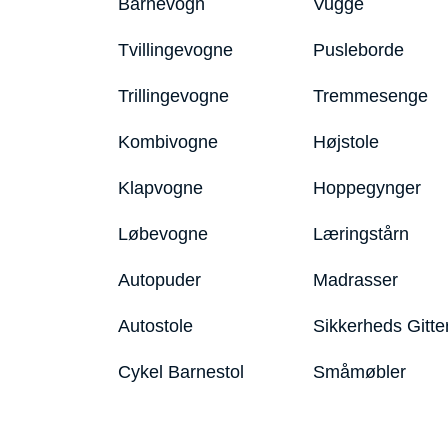
Barnevogn
Vugge
Tvillingevogne
Pusleborde
Trillingevogne
Tremmesenge
Kombivogne
Højstole
Klapvogne
Hoppegynger
Løbevogne
Læringstårn
Autopuder
Madrasser
Autostole
Sikkerheds Gitte
Cykel Barnestol
Småmøbler