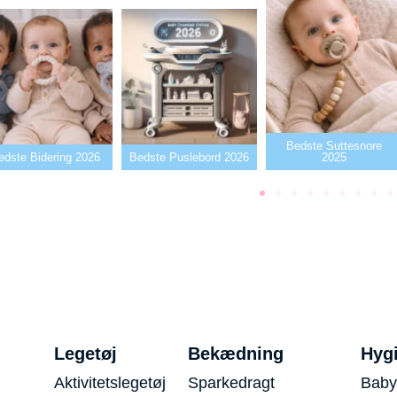
Bedste Suttesnore
Bedste Puslebord 2026
2025
Bedste Sutter2026
Legetøj
Bekædning
Hyg
Aktivitetslegetøj
Sparkedragt
Baby