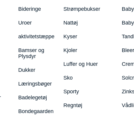
Bideringe
Strømpebukser
Baby
Uroer
Nattøj
Bab
aktivitetstæppe
Kyser
Tand
Bamser og
Kjoler
Blee
Plysdyr
Luffer og Huer
Crem
Dukker
Sko
Solc
Læringsbøger
Sporty
Zink
r
Badelegetøj
Regntøj
Vådl
Bondegaarden