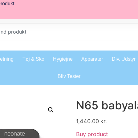
produkt
retning
Tøj & Sko
Hygiejne
Apparater
Div. Udstyr
Bliv Tester
N65 babyal
1,440.00
kr.
Buy product