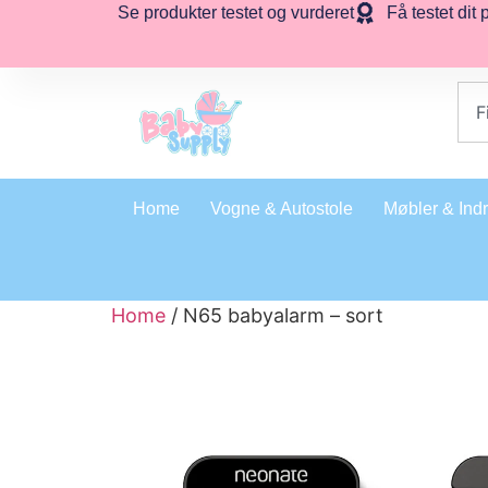
Se produkter testet og vurderet
Få testet dit 
Home
Vogne & Autostole
Møbler & Ind
Home
/ N65 babyalarm – sort