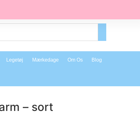
Legetøj
Mærkedage
Om Os
Blog
arm – sort