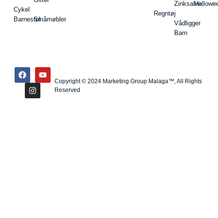
Zinksalve
Hallowe
Cykel
Regntøj
Barnestol
Småmøbler
Vådligger
Barn
Copyright © 2024 Marketing Group Malaga™, All Rights
Reserved