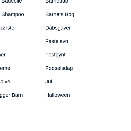
 Badeolie
Barnedåb
y Shampoo
Barnets Bog
børster
Dåbsgaver
r
Fastelavn
er
Festpynt
reme
Fødselsdag
salve
Jul
igger Barn
Halloween