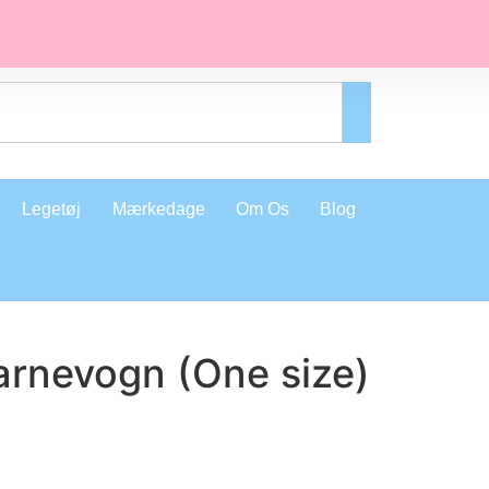
Legetøj
Mærkedage
Om Os
Blog
arnevogn (One size)