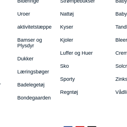
Bideringe
Strømpebukser
Baby
Uroer
Nattøj
Bab
aktivitetstæppe
Kyser
Tand
Bamser og
Kjoler
Blee
Plysdyr
Luffer og Huer
Crem
Dukker
Sko
Solc
Læringsbøger
Sporty
Zink
r
Badelegetøj
Regntøj
Vådl
Bondegaarden