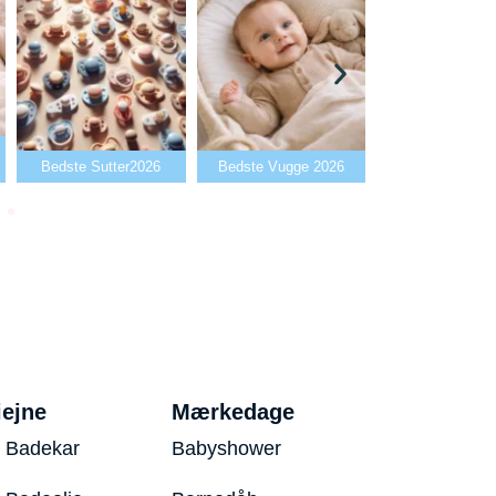
Bedste Babya
Bedste Sutter2026
Bedste Vugge 2026
2026
iejne
Mærkedage
 Badekar
Babyshower