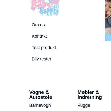
Om os
Bedste tremmeseng
Kontakt
utostole 2026
2026
Bedste puslepude 2026
B
Test produkt
Bliv tester
Vogne &
Møbler &
Autostole
indretning
Barnevogn
Vugge