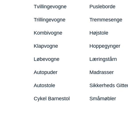
Tvillingevogne
Pusleborde
Trillingevogne
Tremmesenge
Kombivogne
Højstole
Klapvogne
Hoppegynger
Løbevogne
Læringstårn
Autopuder
Madrasser
Autostole
Sikkerheds Gitte
Cykel Barnestol
Småmøbler