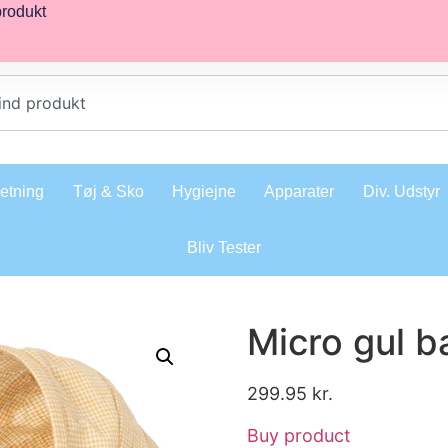
produkt
retning
Tøj & Sko
Hygiejne
Apparater
Div. Udstyr
Bliv Tester
Micro gul b
299.95
kr.
Buy product