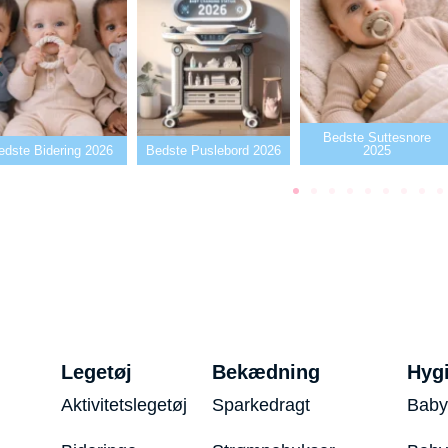
Bedste Suttesnore
edste Bidering 2026
Bedste Puslebord 2026
2025
Legetøj
Bekædning
Hyg
Aktivitetslegetøj
Sparkedragt
Baby