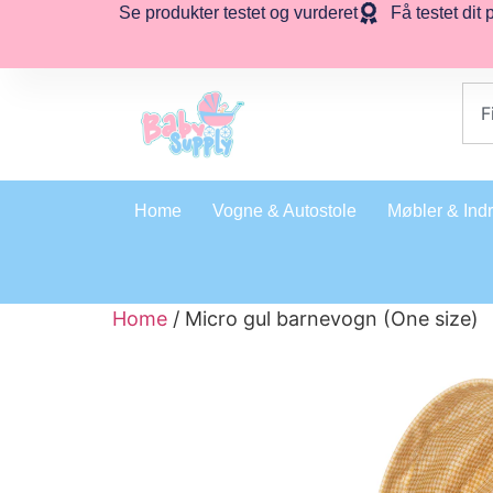
Se produkter testet og vurderet
Få testet dit 
Home
Vogne & Autostole
Møbler & Ind
Home
/ Micro gul barnevogn (One size)