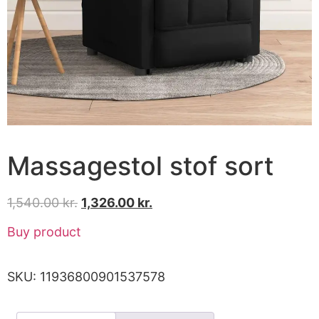
Massagestol stof sort
1,540.00
kr.
1,326.00
kr.
Buy product
SKU:
11936800901537578