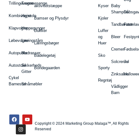
Trillingevogne
Tremmesenge
aktivitetstæppe
Kyser
Baby
Shampoo
Dåbsgav
Kombivogne
Højstole
Bamser og Plysdyr
Kjoler
Tandbørster
Fastela
Klapvogne
Hoppegynger
Dukker
Luffer
og
Bleer
Festpyn
Løbevogne
Læringstårn
Læringsbøger
Huer
Cremer
Fødsels
Autopuder
Madrasser
Badelegetøj
Sko
Solcreme
Jul
Autostole
Sikkerheds
Bondegaarden
Sporty
Gitter
Zinksalve
Hallowe
Cykel
Regntøj
Barnestol
Småmøbler
Vådligger
Barn
Copyright © 2024 Marketing Group Malaga™, All Rights
Reserved