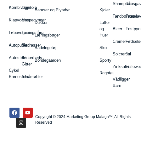
Shampoo
Dåbsgav
Kombivogne
Højstole
Bamser og Plysdyr
Kjoler
Tandbørster
Fastela
Klapvogne
Hoppegynger
Dukker
Luffer
og
Bleer
Festpyn
Løbevogne
Læringstårn
Læringsbøger
Huer
Cremer
Fødsels
Autopuder
Madrasser
Badelegetøj
Sko
Solcreme
Jul
Autostole
Sikkerheds
Bondegaarden
Sporty
Gitter
Zinksalve
Hallowe
Cykel
Regntøj
Barnestol
Småmøbler
Vådligger
Barn
Copyright © 2024 Marketing Group Malaga™, All Rights
Reserved