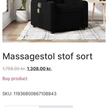
Massagestol stof sort
1,758.00
kr.
1,308.00
kr.
Buy product
SKU:
11936800867108843