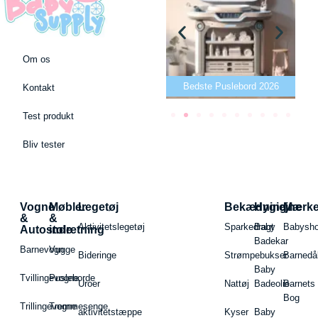
Om os
26
Bedste Bidering 2026
Bedste Puslebord 2026
Kontakt
Test produkt
Bliv tester
Vogne
Møbler
Legetøj
Bekædning
Hygiejne
Mærk
&
&
Aktivitetslegetøj
Sparkedragt
Baby
Babysh
Autostole
indretning
Badekar
Barnevogn
Vugge
Bideringe
Strømpebukser
Barnedå
Baby
Tvillingevogne
Pusleborde
Uroer
Nattøj
Badeolie
Barnets
Bog
Trillingevogne
Tremmesenge
aktivitetstæppe
Kyser
Baby