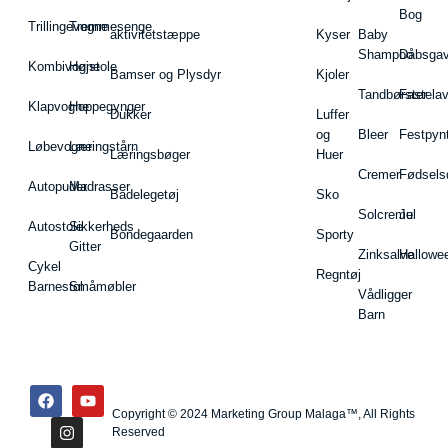
Bog
Trillingevogne
Tremmesenge
aktivitetstæppe
Kyser
Baby
Shampoo
Dåbsgav
Kombivogne
Højstole
Bamser og Plysdyr
Kjoler
Tandbørster
Fastela
Klapvogne
Hoppegynger
Dukker
Luffer
og
Bleer
Festpyn
Løbevogne
Læringstårn
Læringsbøger
Huer
Cremer
Fødsels
Autopuder
Madrasser
Badelegetøj
Sko
Solcreme
Jul
Autostole
Sikkerheds
Bondegaarden
Sporty
Gitter
Zinksalve
Hallowe
Cykel
Regntøj
Barnestol
Småmøbler
Vådligger
Barn
Copyright © 2024 Marketing Group Malaga™, All Rights
Reserved