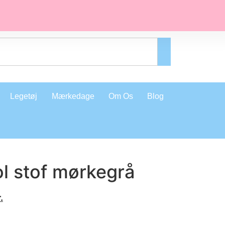
Legetøj
Mærkedage
Om Os
Blog
l stof mørkegrå
.