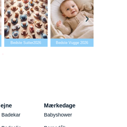
Bedste Babyal
Bedste Sutter2026
Bedste Vugge 2026
2026
iejne
Mærkedage
 Badekar
Babyshower