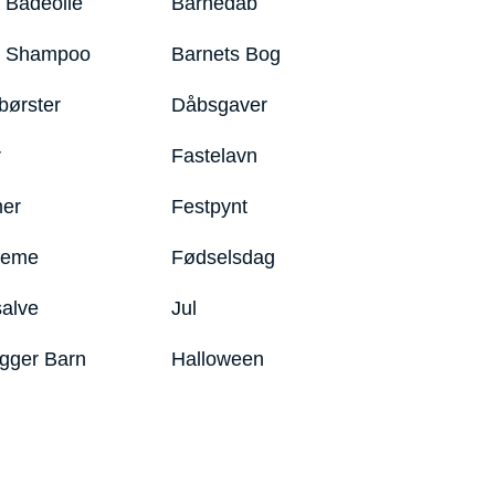
 Badeolie
Barnedåb
y Shampoo
Barnets Bog
børster
Dåbsgaver
r
Fastelavn
er
Festpynt
reme
Fødselsdag
salve
Jul
igger Barn
Halloween