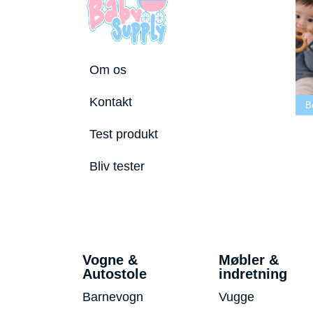
Om os
Bedste tremmeseng
Kontakt
tostole 2026
2026
Bedste puslepude 2026
Be
Test produkt
Bliv tester
Vogne &
Møbler &
Autostole
indretning
Barnevogn
Vugge