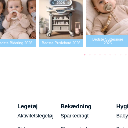
Bedste Suttesnore
dste Bidering 2026
Bedste Puslebord 2026
2025
Legetøj
Bekædning
Hyg
Aktivitetslegetøj
Sparkedragt
Baby