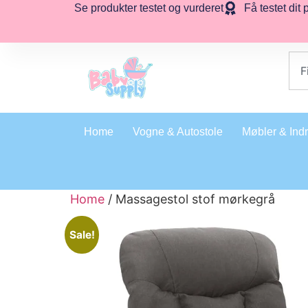
Se produkter testet og vurderet
Få testet dit 
Home
Vogne & Autostole
Møbler & Ind
Home
/ Massagestol stof mørkegrå
Sale!