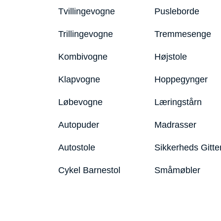
Tvillingevogne
Pusleborde
Trillingevogne
Tremmesenge
Kombivogne
Højstole
Klapvogne
Hoppegynger
Løbevogne
Læringstårn
Autopuder
Madrasser
Autostole
Sikkerheds Gitte
Cykel Barnestol
Småmøbler