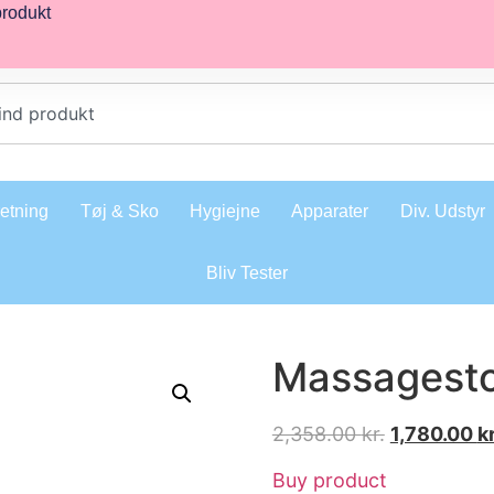
produkt
retning
Tøj & Sko
Hygiejne
Apparater
Div. Udstyr
Bliv Tester
Massagesto
2,358.00
kr.
1,780.00
kr
Buy product