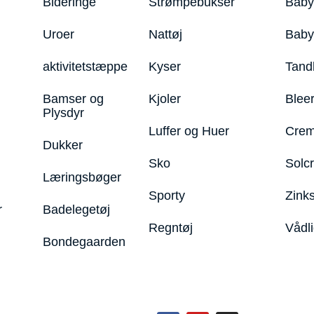
Bideringe
Strømpebukser
Baby
Uroer
Nattøj
Bab
aktivitetstæppe
Kyser
Tand
Bamser og
Kjoler
Blee
Plysdyr
Luffer og Huer
Crem
Dukker
Sko
Solc
Læringsbøger
Sporty
Zink
r
Badelegetøj
Regntøj
Vådl
Bondegaarden