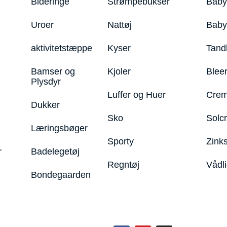
Bideringe
Strømpebukser
Baby
Uroer
Nattøj
Bab
aktivitetstæppe
Kyser
Tand
Bamser og
Kjoler
Blee
Plysdyr
Luffer og Huer
Crem
Dukker
Sko
Solc
Læringsbøger
Sporty
Zink
r
Badelegetøj
Regntøj
Vådl
Bondegaarden