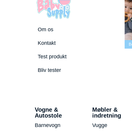
Om os
Bedste tremmeseng
Kontakt
tostole 2026
2026
Bedste puslepude 2026
Be
Test produkt
Bliv tester
Vogne &
Møbler &
Autostole
indretning
Barnevogn
Vugge