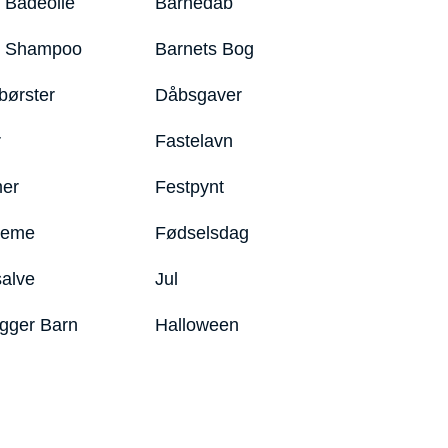
 Badeolie
Barnedåb
y Shampoo
Barnets Bog
børster
Dåbsgaver
r
Fastelavn
er
Festpynt
reme
Fødselsdag
salve
Jul
igger Barn
Halloween