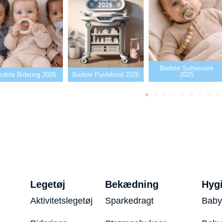
Bedste Suttesnore
dste Bidering 2026
Bedste Puslebord 2026
2025
Legetøj
Bekædning
Hyg
Aktivitetslegetøj
Sparkedragt
Baby