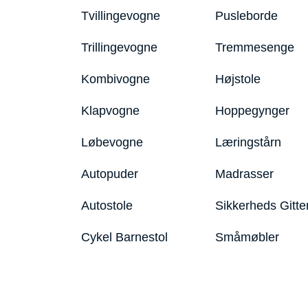
Tvillingevogne
Pusleborde
Trillingevogne
Tremmesenge
Kombivogne
Højstole
Klapvogne
Hoppegynger
Løbevogne
Læringstårn
Autopuder
Madrasser
Autostole
Sikkerheds Gitte
Cykel Barnestol
Småmøbler