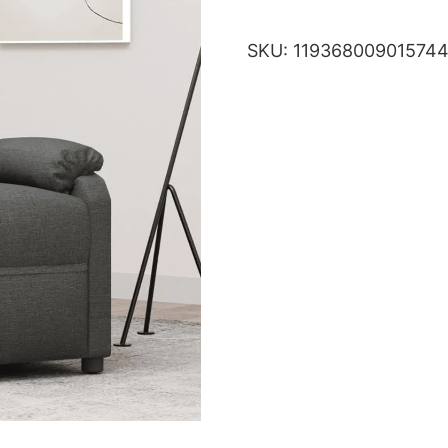
SKU:
11936800901574