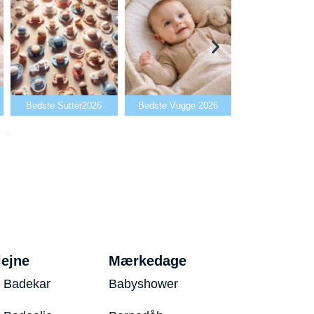
Bedste Babyal
Bedste Sutter2026
Bedste Vugge 2026
2026
iejne
Mærkedage
 Badekar
Babyshower