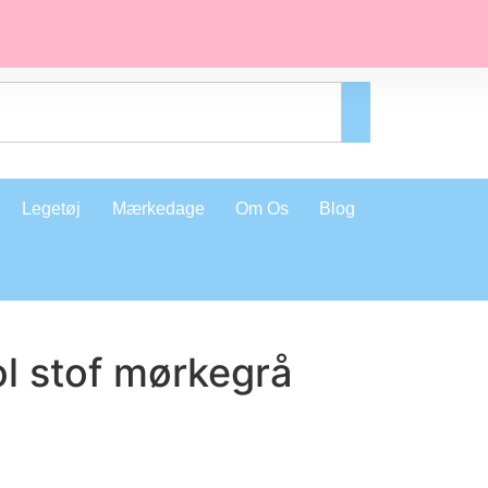
Legetøj
Mærkedage
Om Os
Blog
l stof mørkegrå