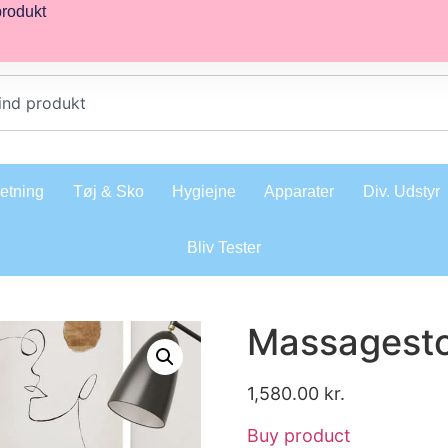
produkt
retning
Tøj & Sko
Hygiejne
Apparater
Div. Udstyr
Bliv Tester
Massagesto
1,580.00
kr.
Buy product