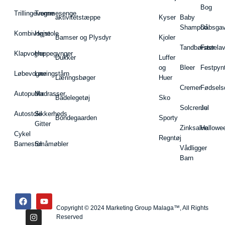
Bog
Trillingevogne
Tremmesenge
aktivitetstæppe
Kyser
Baby
Shampoo
Dåbsgav
Kombivogne
Højstole
Bamser og Plysdyr
Kjoler
Tandbørster
Fastela
Klapvogne
Hoppegynger
Dukker
Luffer
og
Bleer
Festpyn
Løbevogne
Læringstårn
Læringsbøger
Huer
Cremer
Fødsels
Autopuder
Madrasser
Badelegetøj
Sko
Solcreme
Jul
Autostole
Sikkerheds
Bondegaarden
Sporty
Gitter
Zinksalve
Hallowe
Cykel
Regntøj
Barnestol
Småmøbler
Vådligger
Barn
Copyright © 2024 Marketing Group Malaga™, All Rights
Reserved