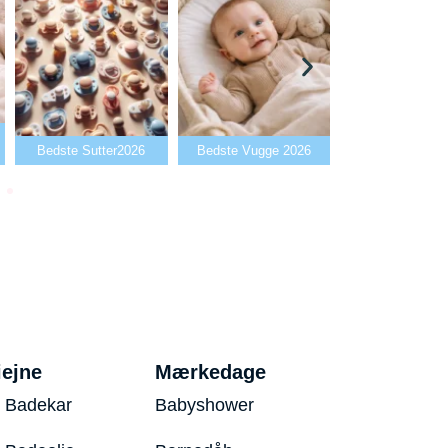
Bedste Babya
Bedste Sutter2026
Bedste Vugge 2026
2026
iejne
Mærkedage
 Badekar
Babyshower