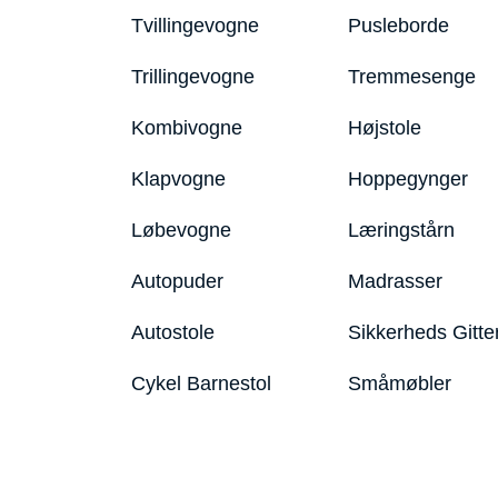
Tvillingevogne
Pusleborde
Trillingevogne
Tremmesenge
Kombivogne
Højstole
Klapvogne
Hoppegynger
Løbevogne
Læringstårn
Autopuder
Madrasser
Autostole
Sikkerheds Gitte
Cykel Barnestol
Småmøbler