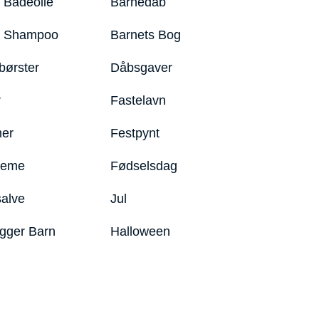
 Badeolie
Barnedåb
y Shampoo
Barnets Bog
børster
Dåbsgaver
r
Fastelavn
er
Festpynt
reme
Fødselsdag
salve
Jul
igger Barn
Halloween