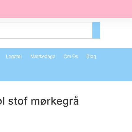
Legetøj
Mærkedage
Om Os
Blog
l stof mørkegrå