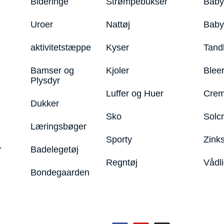
Bideringe
Strømpebukser
Baby
Uroer
Nattøj
Bab
aktivitetstæppe
Kyser
Tand
Bamser og
Kjoler
Blee
Plysdyr
Luffer og Huer
Crem
Dukker
Sko
Solc
Læringsbøger
Sporty
Zink
r
Badelegetøj
Regntøj
Vådl
Bondegaarden