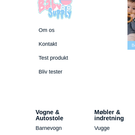
Om os
Bedste tremmeseng
Kontakt
utostole 2026
2026
Bedste puslepude 2026
B
Test produkt
Bliv tester
Vogne &
Møbler &
Autostole
indretning
Barnevogn
Vugge