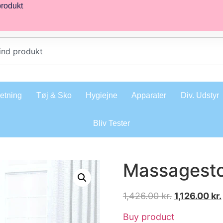
produkt
retning
Tøj & Sko
Hygiejne
Apparater
Div. Udstyr
Bliv Tester
Massagesto
1,426.00
kr.
1,126.00
kr.
Buy product