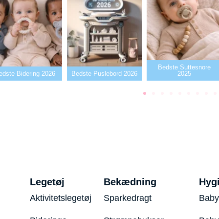
Bedste Suttesnore
edste Bidering 2026
Bedste Puslebord 2026
2025
Legetøj
Bekædning
Hyg
Aktivitetslegetøj
Sparkedragt
Baby