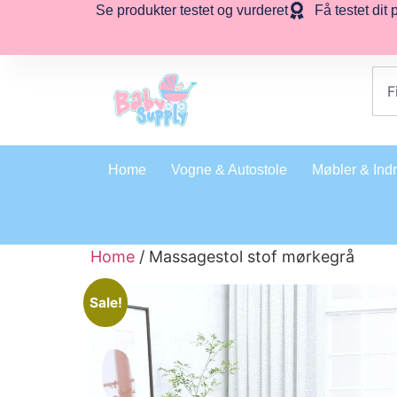
Se produkter testet og vurderet
Få testet dit 
Home
Vogne & Autostole
Møbler & Ind
Home
/ Massagestol stof mørkegrå
Sale!