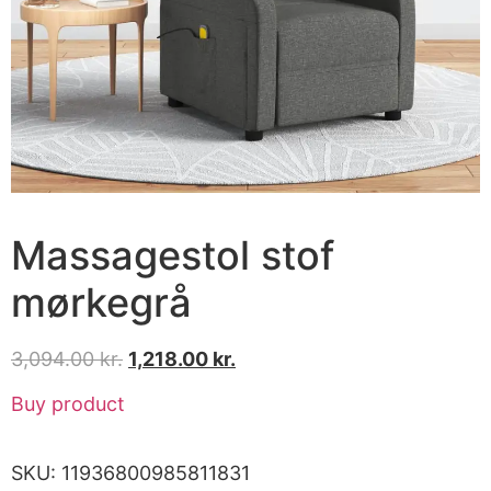
Massagestol stof
mørkegrå
3,094.00
kr.
1,218.00
kr.
Buy product
SKU:
11936800985811831