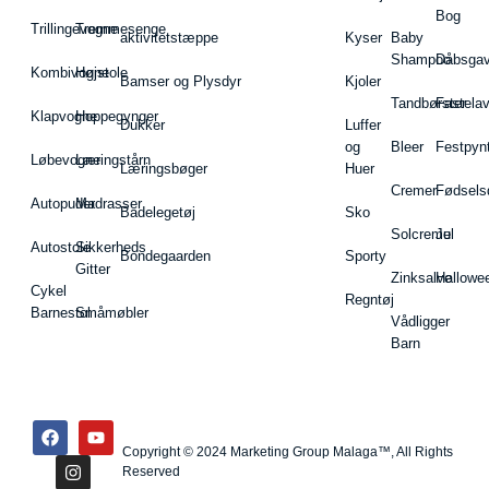
Bog
Trillingevogne
Tremmesenge
aktivitetstæppe
Kyser
Baby
Shampoo
Dåbsgav
Kombivogne
Højstole
Bamser og Plysdyr
Kjoler
Tandbørster
Fastela
Klapvogne
Hoppegynger
Dukker
Luffer
og
Bleer
Festpyn
Løbevogne
Læringstårn
Læringsbøger
Huer
Cremer
Fødsels
Autopuder
Madrasser
Badelegetøj
Sko
Solcreme
Jul
Autostole
Sikkerheds
Bondegaarden
Sporty
Gitter
Zinksalve
Hallowe
Cykel
Regntøj
Barnestol
Småmøbler
Vådligger
Barn
Copyright © 2024 Marketing Group Malaga™, All Rights
Reserved