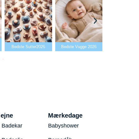
Bedste Babya
Bedste Sutter2026
Bedste Vugge 2026
2026
iejne
Mærkedage
 Badekar
Babyshower