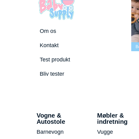
Om os
Bedste tremmeseng
Kontakt
utostole 2026
2026
Bedste puslepude 2026
B
Test produkt
Bliv tester
Vogne &
Møbler &
Autostole
indretning
Barnevogn
Vugge