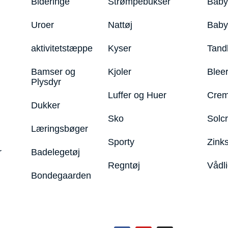
Bideringe
Strømpebukser
Baby
Uroer
Nattøj
Bab
aktivitetstæppe
Kyser
Tand
Bamser og
Kjoler
Blee
Plysdyr
Luffer og Huer
Crem
Dukker
Sko
Solc
Læringsbøger
Sporty
Zink
r
Badelegetøj
Regntøj
Vådl
Bondegaarden