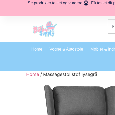
Se produkter testet og vurderet
Få testet dit 
Home
Vogne & Autostole
Møbler & Ind
Home
/ Massagestol stof lysegrå