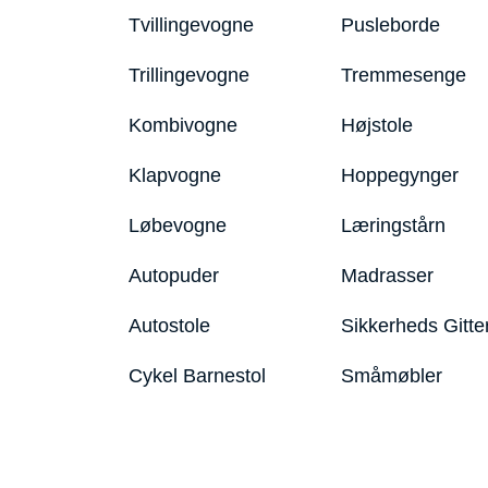
Tvillingevogne
Pusleborde
Trillingevogne
Tremmesenge
Kombivogne
Højstole
Klapvogne
Hoppegynger
Løbevogne
Læringstårn
Autopuder
Madrasser
Autostole
Sikkerheds Gitte
Cykel Barnestol
Småmøbler