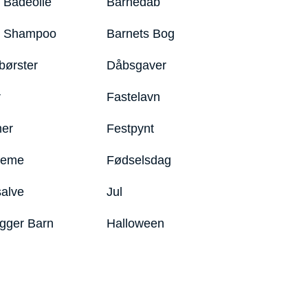
 Badeolie
Barnedåb
y Shampoo
Barnets Bog
børster
Dåbsgaver
r
Fastelavn
er
Festpynt
reme
Fødselsdag
salve
Jul
igger Barn
Halloween