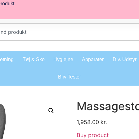
produkt
retning
Tøj & Sko
Hygiejne
Apparater
Div. Udstyr
Bliv Tester
Massagestol
1,958.00
kr.
Buy product