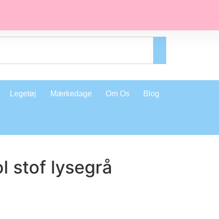
Legetøj
Mærkedage
Om Os
Blog
 stof lysegrå