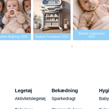
Bedste Suttesnore
edste Bidering 2026
Bedste Puslebord 2026
2025
Legetøj
Bekædning
Hyg
Aktivitetslegetøj
Sparkedragt
Baby