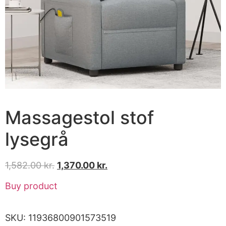
Massagestol stof
lysegrå
1,582.00
kr.
1,370.00
kr.
Buy product
SKU:
11936800901573519