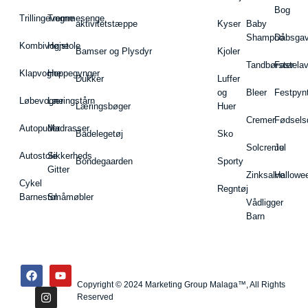
Bog
Trillingevogne
Tremmesenge
aktivitetstæppe
Kyser
Baby
Shampoo
Dåbsgav
Kombivogne
Højstole
Bamser og Plysdyr
Kjoler
Tandbørster
Fastela
Klapvogne
Hoppegynger
Dukker
Luffer
og
Bleer
Festpyn
Løbevogne
Læringstårn
Læringsbøger
Huer
Cremer
Fødsels
Autopuder
Madrasser
Badelegetøj
Sko
Solcreme
Jul
Autostole
Sikkerheds
Bondegaarden
Sporty
Gitter
Zinksalve
Hallowe
Cykel
Regntøj
Barnestol
Småmøbler
Vådligger
Barn
Copyright © 2024 Marketing Group Malaga™, All Rights
Reserved