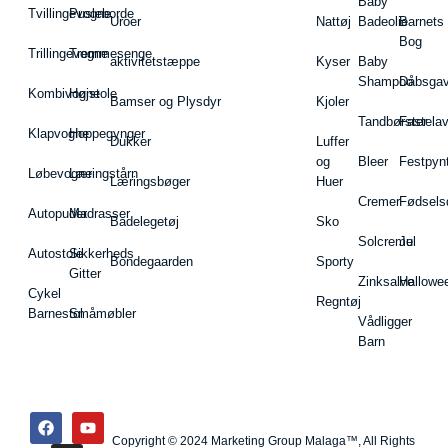
Baby
Tvillingevogne
Pusleborde
Uroer
Nattøj
Badeolie
Barnets
Bog
Trillingevogne
Tremmesenge
aktivitetstæppe
Kyser
Baby
Shampoo
Dåbsgav
Kombivogne
Højstole
Bamser og Plysdyr
Kjoler
Tandbørster
Fastela
Klapvogne
Hoppegynger
Dukker
Luffer
og
Bleer
Festpyn
Løbevogne
Læringstårn
Læringsbøger
Huer
Cremer
Fødsels
Autopuder
Madrasser
Badelegetøj
Sko
Solcreme
Jul
Autostole
Sikkerheds
Bondegaarden
Sporty
Gitter
Zinksalve
Hallowe
Cykel
Regntøj
Barnestol
Småmøbler
Vådligger
Barn
Copyright © 2024 Marketing Group Malaga™, All Rights