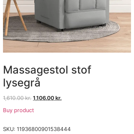
Massagestol stof
lysegrå
1,610.00
kr.
1,106.00
kr.
Buy product
SKU:
11936800901538444