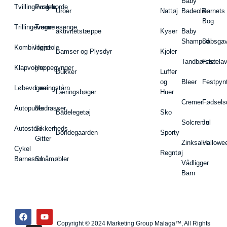
Baby
Tvillingevogne
Pusleborde
Uroer
Nattøj
Badeolie
Barnets
Bog
Trillingevogne
Tremmesenge
aktivitetstæppe
Kyser
Baby
Shampoo
Dåbsgav
Kombivogne
Højstole
Bamser og Plysdyr
Kjoler
Tandbørster
Fastela
Klapvogne
Hoppegynger
Dukker
Luffer
og
Bleer
Festpyn
Løbevogne
Læringstårn
Læringsbøger
Huer
Cremer
Fødsels
Autopuder
Madrasser
Badelegetøj
Sko
Solcreme
Jul
Autostole
Sikkerheds
Bondegaarden
Sporty
Gitter
Zinksalve
Hallowe
Cykel
Regntøj
Barnestol
Småmøbler
Vådligger
Barn
Copyright © 2024 Marketing Group Malaga™, All Rights