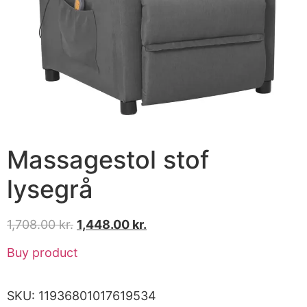
Massagestol stof
lysegrå
1,708.00
kr.
1,448.00
kr.
Buy product
SKU:
11936801017619534