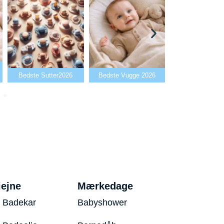
Bedste Babya
Bedste Sutter2026
Bedste Vugge 2026
2026
iejne
Mærkedage
 Badekar
Babyshower