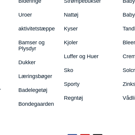
Bideringe
Strømpebukser
Baby
Uroer
Nattøj
Bab
aktivitetstæppe
Kyser
Tand
Bamser og
Kjoler
Blee
Plysdyr
Luffer og Huer
Crem
Dukker
Sko
Solc
Læringsbøger
Sporty
Zink
r
Badelegetøj
Regntøj
Vådl
Bondegaarden