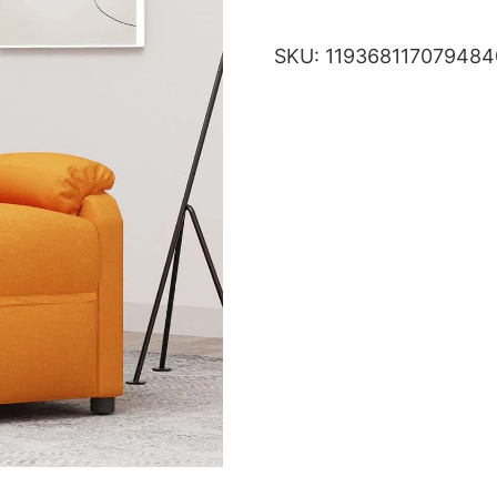
SKU:
11936811707948