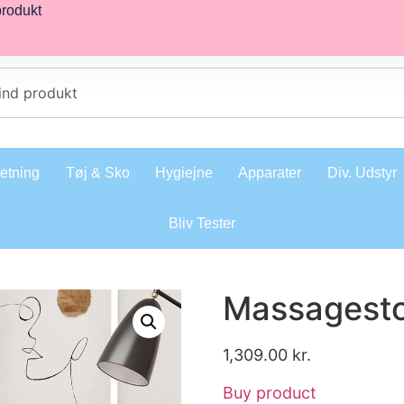
produkt
retning
Tøj & Sko
Hygiejne
Apparater
Div. Udstyr
Bliv Tester
Massagestol
1,309.00
kr.
Buy product