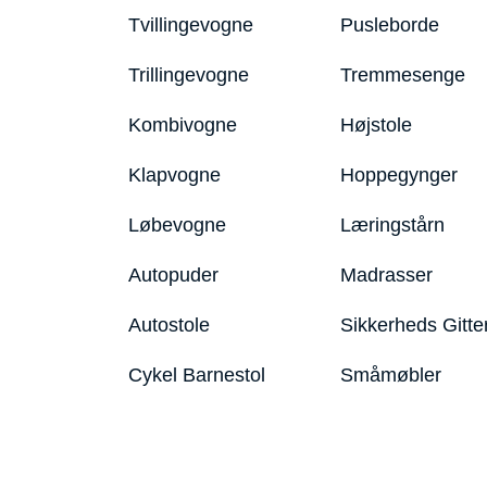
Tvillingevogne
Pusleborde
Trillingevogne
Tremmesenge
Kombivogne
Højstole
Klapvogne
Hoppegynger
Løbevogne
Læringstårn
Autopuder
Madrasser
Autostole
Sikkerheds Gitte
Cykel Barnestol
Småmøbler