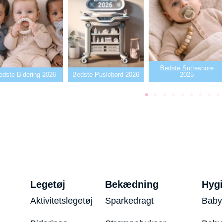
Bedste Suttesnore
edste Bidering 2026
Bedste Puslebord 2026
2025
Legetøj
Bekædning
Hyg
Aktivitetslegetøj
Sparkedragt
Baby