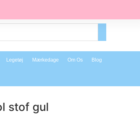
Legetøj
Mærkedage
Om Os
Blog
 stof gul