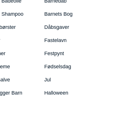
 Badeolie
Barnedåb
y Shampoo
Barnets Bog
børster
Dåbsgaver
r
Fastelavn
er
Festpynt
reme
Fødselsdag
salve
Jul
igger Barn
Halloween