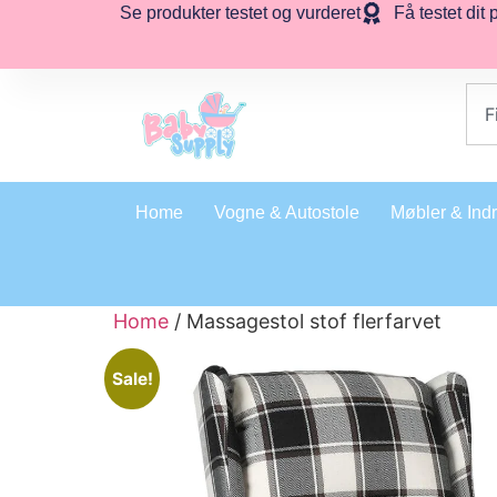
Se produkter testet og vurderet
Få testet dit 
Home
Vogne & Autostole
Møbler & Ind
Home
/ Massagestol stof flerfarvet
Sale!