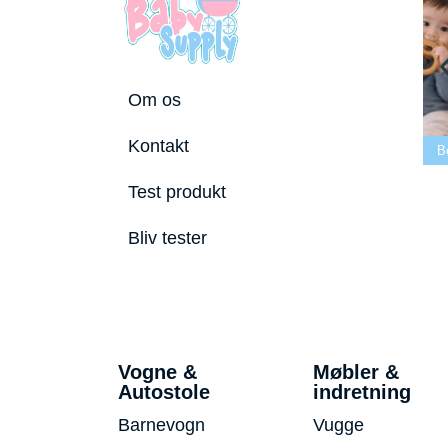
Om os
ste tremmeseng
Kontakt
2026
Bedste puslepude 2026
Bedste Bidering 2026
Test produkt
Bliv tester
Vogne &
Møbler &
Autostole
indretning
Barnevogn
Vugge