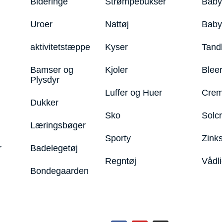
Bideringe
Strømpebukser
Baby
Uroer
Nattøj
Bab
aktivitetstæppe
Kyser
Tand
Bamser og
Kjoler
Blee
Plysdyr
Luffer og Huer
Crem
Dukker
Sko
Solc
Læringsbøger
Sporty
Zink
r
Badelegetøj
Regntøj
Vådl
Bondegaarden