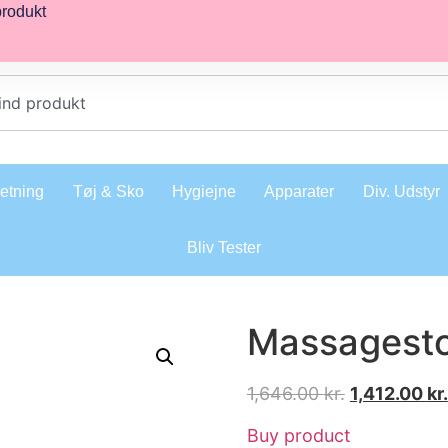
produkt
retning
Tøj & Sko
Hygiejne
Apparater
Div. Udstyr
Bliv Tester
Massagestol
1,646.00
kr.
1,412.00
kr.
Buy product