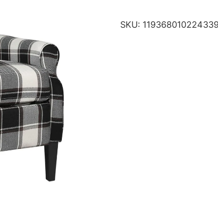
SKU:
11936801022433