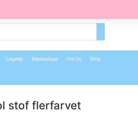
Legetøj
Mærkedage
Om Os
Blog
 stof flerfarvet