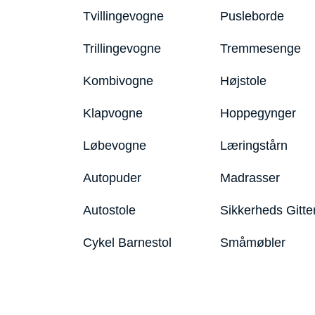
Tvillingevogne
Pusleborde
Trillingevogne
Tremmesenge
Kombivogne
Højstole
Klapvogne
Hoppegynger
Løbevogne
Læringstårn
Autopuder
Madrasser
Autostole
Sikkerheds Gitte
Cykel Barnestol
Småmøbler