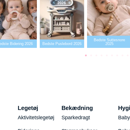
Bedste Suttesnore
Bedste Puslebord 2026
2025
Bedste Sutter202
Legetøj
Bekædning
Hyg
Aktivitetslegetøj
Sparkedragt
Baby