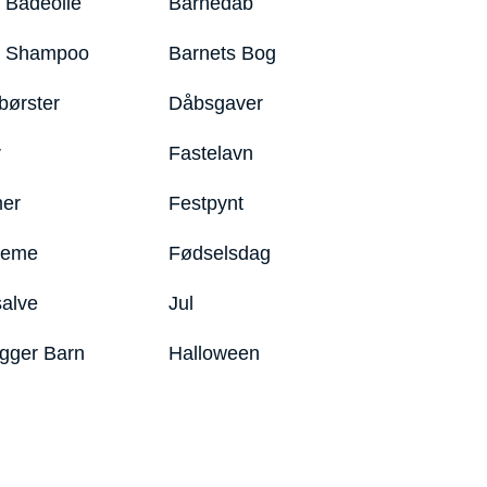
 Badeolie
Barnedåb
y Shampoo
Barnets Bog
børster
Dåbsgaver
r
Fastelavn
er
Festpynt
reme
Fødselsdag
salve
Jul
igger Barn
Halloween