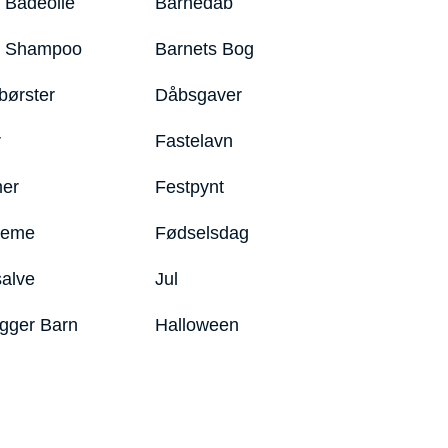
 Badeolie
Barnedåb
y Shampoo
Barnets Bog
børster
Dåbsgaver
r
Fastelavn
er
Festpynt
reme
Fødselsdag
salve
Jul
igger Barn
Halloween