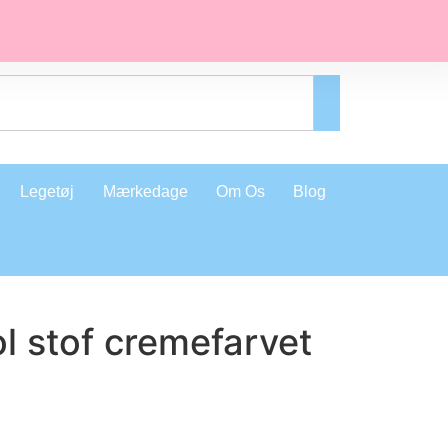
Legetøj
Mærkedage
Om Os
Blog
l stof cremefarvet