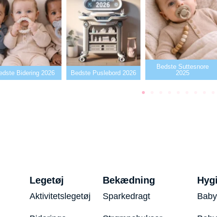
Bedste Suttesnore
edste Bidering 2026
Bedste Puslebord 2026
2025
Legetøj
Bekædning
Hyg
Aktivitetslegetøj
Sparkedragt
Baby