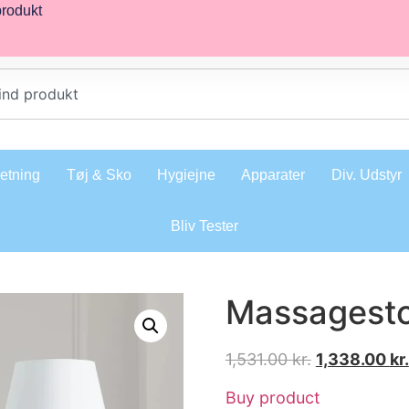
produkt
retning
Tøj & Sko
Hygiejne
Apparater
Div. Udstyr
Bliv Tester
Massagesto
1,531.00
kr.
1,338.00
kr.
Buy product