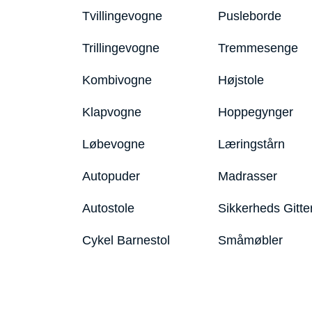
Tvillingevogne
Pusleborde
Trillingevogne
Tremmesenge
Kombivogne
Højstole
Klapvogne
Hoppegynger
Løbevogne
Læringstårn
Autopuder
Madrasser
Autostole
Sikkerheds Gitte
Cykel Barnestol
Småmøbler