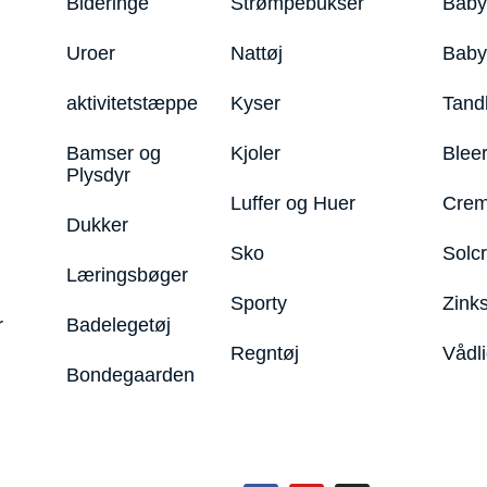
Bideringe
Strømpebukser
Baby
Uroer
Nattøj
Bab
aktivitetstæppe
Kyser
Tand
Bamser og
Kjoler
Blee
Plysdyr
Luffer og Huer
Crem
Dukker
Sko
Solc
Læringsbøger
Sporty
Zink
r
Badelegetøj
Regntøj
Vådl
Bondegaarden