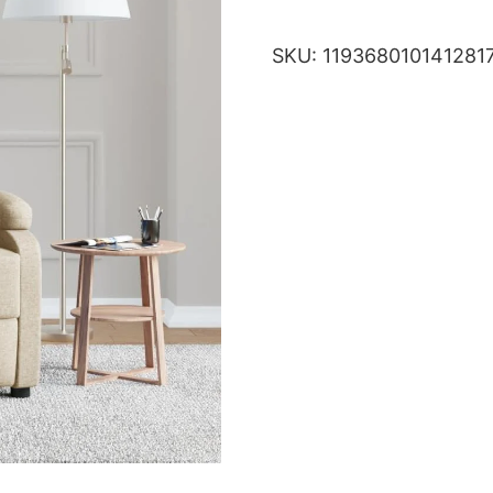
SKU:
119368010141281