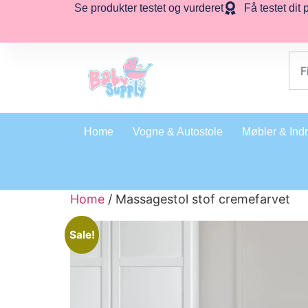
Se produkter testet og vurderet
Få testet dit 
Home
Vogne & Autostole
Møbler & Ind
Home
/ Massagestol stof cremefarvet
Sale!