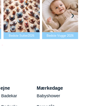
Bedste Babya
Bedste Sutter2026
Bedste Vugge 2026
2026
iejne
Mærkedage
 Badekar
Babyshower