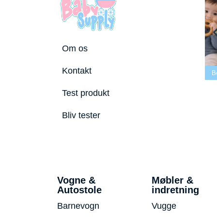
Om os
Bedste tremmeseng
Kontakt
utostole 2026
2026
Bedste puslepude 2026
B
Test produkt
Bliv tester
Vogne &
Møbler &
Autostole
indretning
Barnevogn
Vugge