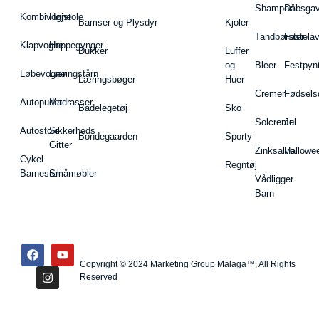
Shampoo
Dåbsgav
Kombivogne
Højstole
Bamser og Plysdyr
Kjoler
Tandbørster
Fastela
Klapvogne
Hoppegynger
Dukker
Luffer
og
Bleer
Festpyn
Løbevogne
Læringstårn
Læringsbøger
Huer
Cremer
Fødsels
Autopuder
Madrasser
Badelegetøj
Sko
Solcreme
Jul
Autostole
Sikkerheds
Bondegaarden
Sporty
Gitter
Zinksalve
Hallowe
Cykel
Regntøj
Barnestol
Småmøbler
Vådligger
Barn
Copyright © 2024 Marketing Group Malaga™, All Rights
Reserved