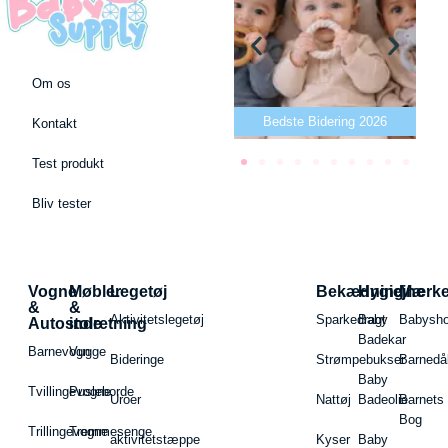
Om os
Bedste puslepude 2026
Bedste Bidering 2026
Kontakt
Test produkt
Bliv tester
Vogne
Møbler
Legetøj
Bekædning
Hygiejne
Mærk
&
&
Aktivitetslegetøj
Sparkedragt
Baby
Babysh
Autostole
indretning
Badekar
Barnevogn
Vugge
Bideringe
Strømpebukser
Barnedå
Baby
Tvillingevogne
Pusleborde
Uroer
Nattøj
Badeolie
Barnets
Bog
Trillingevogne
Tremmesenge
aktivitetstæppe
Kyser
Baby