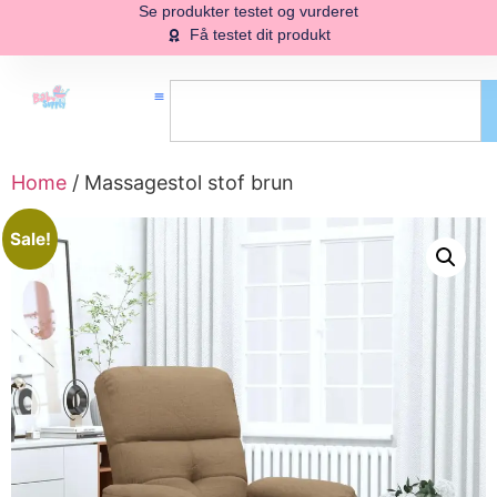
Se produkter testet og vurderet
Få testet dit produkt
Home
/ Massagestol stof brun
Sale!