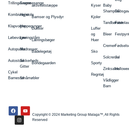
Trillingevogne
Tremmesenge
aktivitetstæppe
Kyser
Baby
Shampoo
Dåbsgav
Kombivogne
Højstole
Bamser og Plysdyr
Kjoler
Tandbørster
Fastela
Klapvogne
Hoppegynger
Dukker
Luffer
og
Bleer
Festpyn
Løbevogne
Læringstårn
Læringsbøger
Huer
Cremer
Fødsels
Autopuder
Madrasser
Badelegetøj
Sko
Solcreme
Jul
Autostole
Sikkerheds
Bondegaarden
Sporty
Gitter
Zinksalve
Hallowe
Cykel
Regntøj
Barnestol
Småmøbler
Vådligger
Barn
Copyright © 2024 Marketing Group Malaga™, All Rights
Reserved