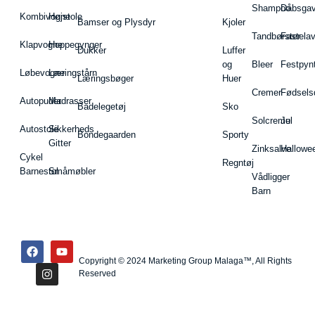
Shampoo
Dåbsgav
Kombivogne
Højstole
Bamser og Plysdyr
Kjoler
Tandbørster
Fastela
Klapvogne
Hoppegynger
Dukker
Luffer
og
Bleer
Festpyn
Løbevogne
Læringstårn
Læringsbøger
Huer
Cremer
Fødsels
Autopuder
Madrasser
Badelegetøj
Sko
Solcreme
Jul
Autostole
Sikkerheds
Bondegaarden
Sporty
Gitter
Zinksalve
Hallowe
Cykel
Regntøj
Barnestol
Småmøbler
Vådligger
Barn
Copyright © 2024 Marketing Group Malaga™, All Rights
Reserved