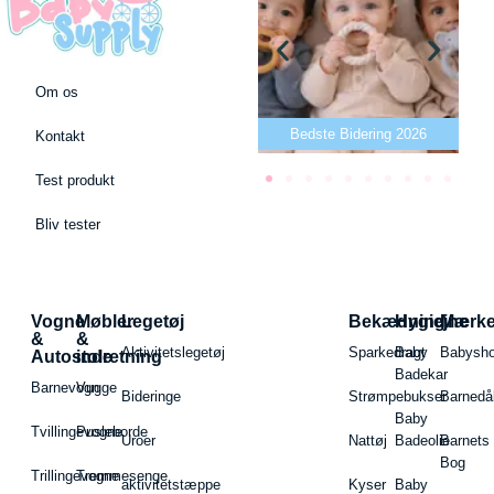
Om os
Bedste puslepude 2026
Bedste Bidering 2026
Kontakt
Test produkt
Bliv tester
Vogne
Møbler
Legetøj
Bekædning
Hygiejne
Mærk
&
&
Aktivitetslegetøj
Sparkedragt
Baby
Babysh
Autostole
indretning
Badekar
Barnevogn
Vugge
Bideringe
Strømpebukser
Barnedå
Baby
Tvillingevogne
Pusleborde
Uroer
Nattøj
Badeolie
Barnets
Bog
Trillingevogne
Tremmesenge
aktivitetstæppe
Kyser
Baby