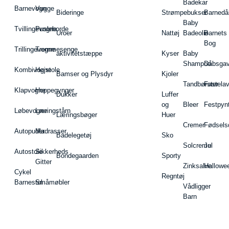
Badekar
Barnevogn
Vugge
Bideringe
Strømpebukser
Barnedå
Baby
Tvillingevogne
Pusleborde
Uroer
Nattøj
Badeolie
Barnets
Bog
Trillingevogne
Tremmesenge
aktivitetstæppe
Kyser
Baby
Shampoo
Dåbsgav
Kombivogne
Højstole
Bamser og Plysdyr
Kjoler
Tandbørster
Fastela
Klapvogne
Hoppegynger
Dukker
Luffer
og
Bleer
Festpyn
Løbevogne
Læringstårn
Læringsbøger
Huer
Cremer
Fødsels
Autopuder
Madrasser
Badelegetøj
Sko
Solcreme
Jul
Autostole
Sikkerheds
Bondegaarden
Sporty
Gitter
Zinksalve
Hallowe
Cykel
Regntøj
Barnestol
Småmøbler
Vådligger
Barn