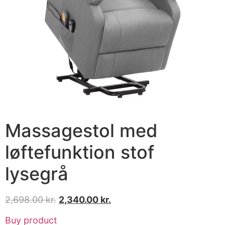
Massagestol med
løftefunktion stof
lysegrå
2,698.00
kr.
2,340.00
kr.
Buy product