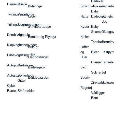
Badekar
Barnevogn
Vugge
Bideringe
Strømpebukser
Barnedå
Baby
Tvillingevogne
Pusleborde
Uroer
Nattøj
Badeolie
Barnets
Bog
Trillingevogne
Tremmesenge
aktivitetstæppe
Kyser
Baby
Shampoo
Dåbsgav
Kombivogne
Højstole
Bamser og Plysdyr
Kjoler
Tandbørster
Fastela
Klapvogne
Hoppegynger
Dukker
Luffer
og
Bleer
Festpyn
Løbevogne
Læringstårn
Læringsbøger
Huer
Cremer
Fødsels
Autopuder
Madrasser
Badelegetøj
Sko
Solcreme
Jul
Autostole
Sikkerheds
Bondegaarden
Sporty
Gitter
Zinksalve
Hallowe
Cykel
Regntøj
Barnestol
Småmøbler
Vådligger
Barn