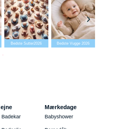
Bedste Babya
Bedste Sutter2026
Bedste Vugge 2026
2026
iejne
Mærkedage
 Badekar
Babyshower