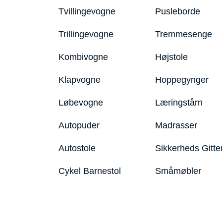
Tvillingevogne
Pusleborde
Trillingevogne
Tremmesenge
Kombivogne
Højstole
Klapvogne
Hoppegynger
Løbevogne
Læringstårn
Autopuder
Madrasser
Autostole
Sikkerheds Gitte
Cykel Barnestol
Småmøbler