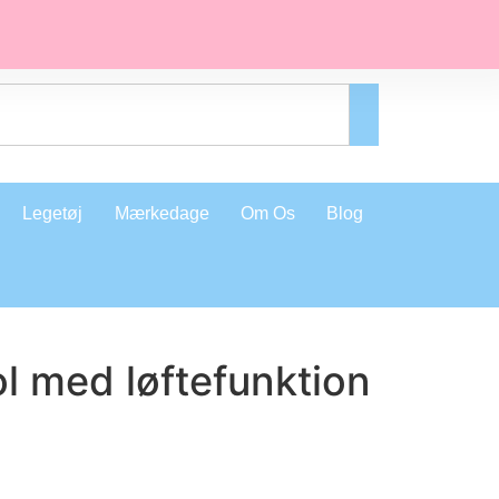
Legetøj
Mærkedage
Om Os
Blog
l med løftefunktion
å