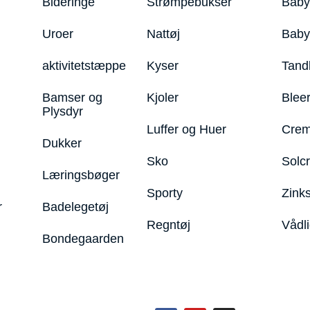
Bideringe
Strømpebukser
Baby
Uroer
Nattøj
Bab
aktivitetstæppe
Kyser
Tand
Bamser og
Kjoler
Blee
Plysdyr
Luffer og Huer
Crem
Dukker
Sko
Solc
Læringsbøger
Sporty
Zink
r
Badelegetøj
Regntøj
Vådl
Bondegaarden