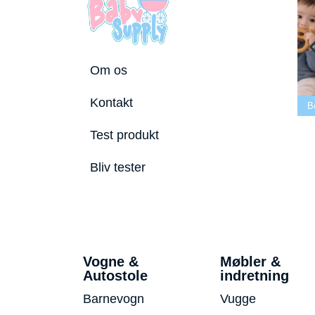
Om os
Bedste tremmeseng
Kontakt
utostole 2026
2026
Bedste puslepude 2026
B
Test produkt
Bliv tester
Vogne &
Møbler &
Autostole
indretning
Barnevogn
Vugge