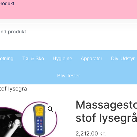
produkt
retning
Tøj & Sko
Hygiejne
Apparater
Div. Udstyr
Bliv Tester
tof lysegrå
Massagesto
stof lysegr
2,212.00
kr.