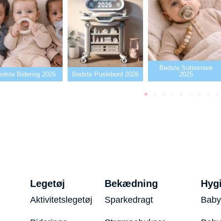
Bedste Suttesnore
edste Bidering 2026
Bedste Puslebord 2026
2025
Legetøj
Bekædning
Hyg
Aktivitetslegetøj
Sparkedragt
Baby