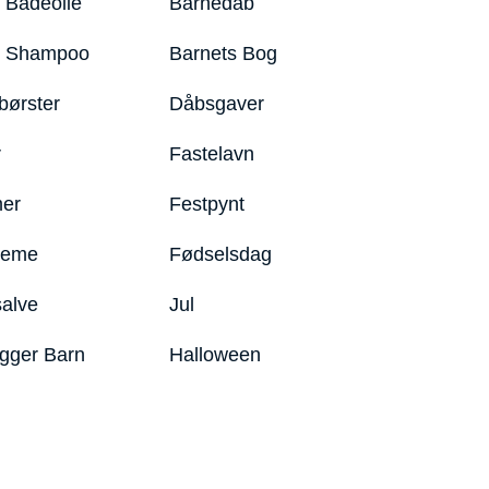
 Badeolie
Barnedåb
y Shampoo
Barnets Bog
børster
Dåbsgaver
r
Fastelavn
er
Festpynt
reme
Fødselsdag
salve
Jul
igger Barn
Halloween