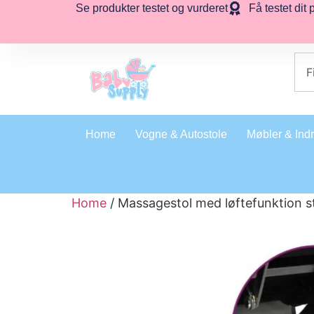
Se produkter testet og vurderet
Få testet dit 
Home
Vogne & Autostole
Møbler & Ind
Home
/ Massagestol med løftefunktion s