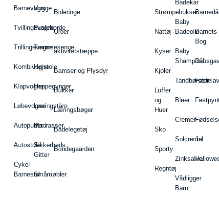
Badekar
Barnevogn
Vugge
Bideringe
Strømpebukser
Barnedå
Baby
Tvillingevogne
Pusleborde
Uroer
Nattøj
Badeolie
Barnets
Bog
Trillingevogne
Tremmesenge
aktivitetstæppe
Kyser
Baby
Shampoo
Dåbsgav
Kombivogne
Højstole
Bamser og Plysdyr
Kjoler
Tandbørster
Fastela
Klapvogne
Hoppegynger
Dukker
Luffer
og
Bleer
Festpyn
Løbevogne
Læringstårn
Læringsbøger
Huer
Cremer
Fødsels
Autopuder
Madrasser
Badelegetøj
Sko
Solcreme
Jul
Autostole
Sikkerheds
Bondegaarden
Sporty
Gitter
Zinksalve
Hallowe
Cykel
Regntøj
Barnestol
Småmøbler
Vådligger
Barn