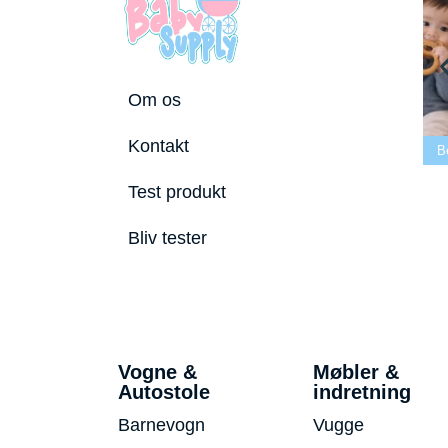
Om os
Bedste tremmeseng
Kontakt
utostole 2026
2026
Bedste puslepude 2026
B
Test produkt
Bliv tester
Vogne &
Møbler &
Autostole
indretning
Barnevogn
Vugge