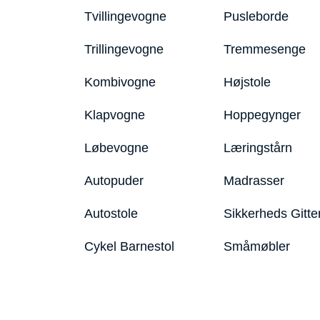
Tvillingevogne
Pusleborde
Trillingevogne
Tremmesenge
Kombivogne
Højstole
Klapvogne
Hoppegynger
Løbevogne
Læringstårn
Autopuder
Madrasser
Autostole
Sikkerheds Gitte
Cykel Barnestol
Småmøbler