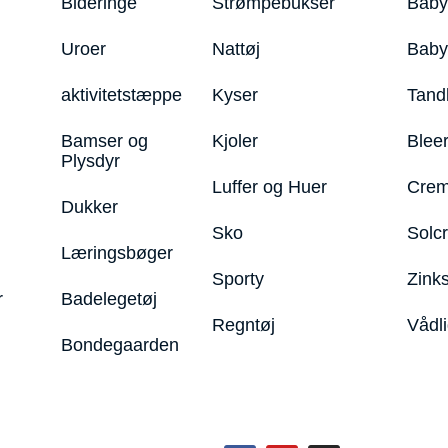
Bideringe
Strømpebukser
Baby
Uroer
Nattøj
Bab
aktivitetstæppe
Kyser
Tand
Bamser og
Kjoler
Blee
Plysdyr
Luffer og Huer
Crem
Dukker
Sko
Solc
Læringsbøger
Sporty
Zink
r
Badelegetøj
Regntøj
Vådl
Bondegaarden