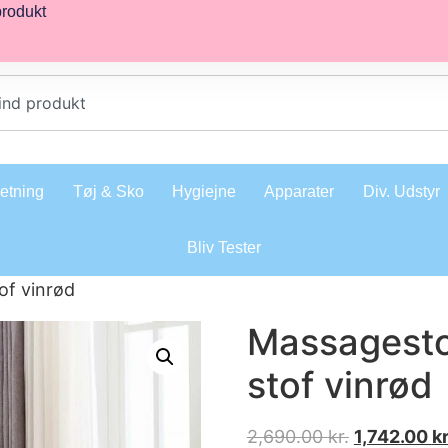
produkt
retning
Tøj & Sko
Hygiejne
Apparater
Div. Udstyr
Bliv Tester
of vinrød
Massagest
stof vinrød
2,690.00
kr.
1,742.00
kr