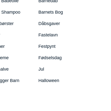
 Badeolie
Barnedåb
y Shampoo
Barnets Bog
børster
Dåbsgaver
r
Fastelavn
er
Festpynt
reme
Fødselsdag
salve
Jul
igger Barn
Halloween