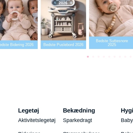
Bedste Suttesnore
edste Bidering 2026
Bedste Puslebord 2026
2025
Legetøj
Bekædning
Hyg
Aktivitetslegetøj
Sparkedragt
Baby