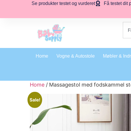
Se produkter testet og vurderet
Få testet dit 
Home
Vogne & Autostole
Møbler & Ind
Home
/ Massagestol med fodskammel st
Sale!