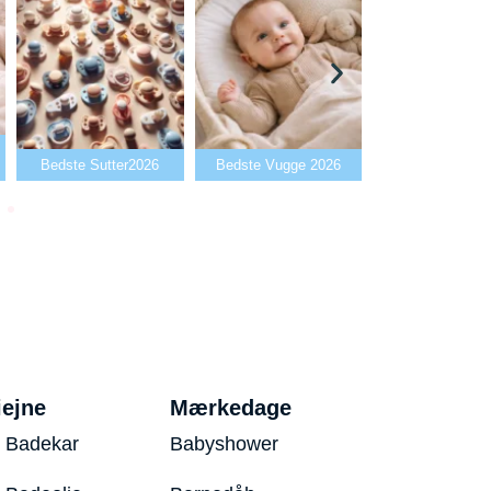
Bedste Babya
Bedste Sutter2026
Bedste Vugge 2026
2026
iejne
Mærkedage
 Badekar
Babyshower