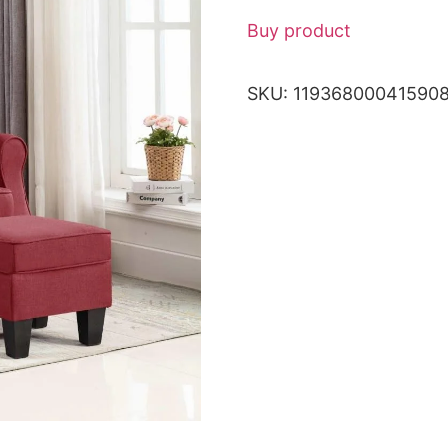
Buy product
SKU:
11936800041590