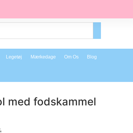
Legetøj
Mærkedage
Om Os
Blog
ol med fodskammel
.