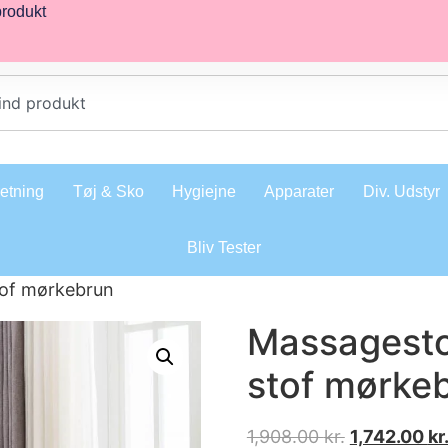
produkt
retning
Tøj & Sko
Hygiejne
Apparater
Div. Udstyr
Bliv Tester
of mørkebrun
Massagest
stof mørke
1,908.00
kr.
1,742.00
kr