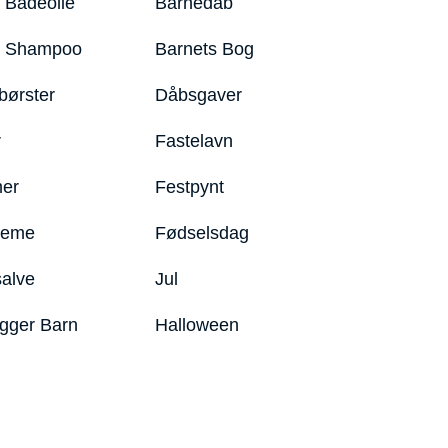
 Badeolie
Barnedåb
y Shampoo
Barnets Bog
børster
Dåbsgaver
r
Fastelavn
er
Festpynt
reme
Fødselsdag
salve
Jul
igger Barn
Halloween