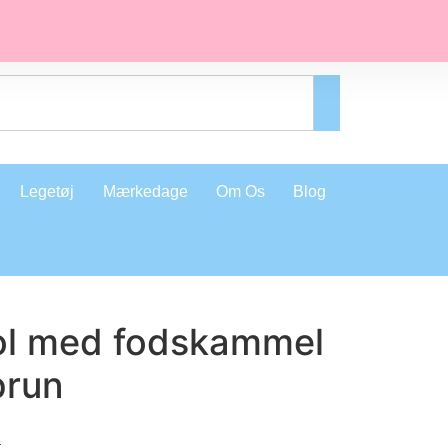
Legetøj
Mærkedage
Om Os
Blog
ol med fodskammel
brun
.