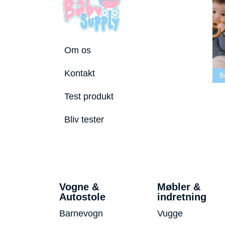
Om os
Bedste tremmeseng
Kontakt
stole 2026
2026
Bedste puslepude 2026
Beds
Test produkt
Bliv tester
Vogne &
Møbler &
Autostole
indretning
Barnevogn
Vugge