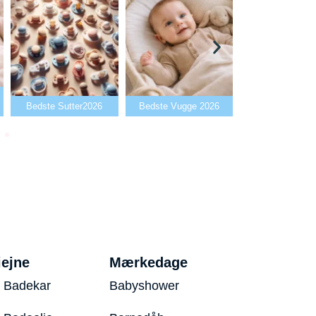
Bedste Babyala
Bedste Sutter2026
Bedste Vugge 2026
2026
iejne
Mærkedage
 Badekar
Babyshower