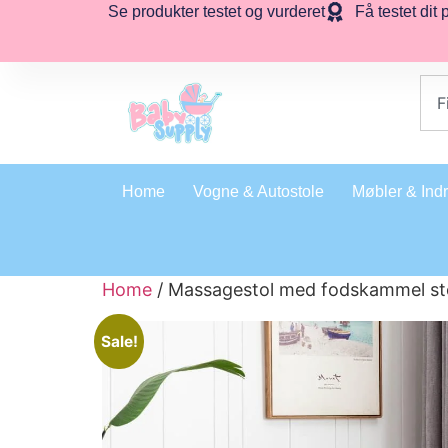
Se produkter testet og vurderet
Få testet dit 
Home
Vogne & Autostole
Møbler & Ind
Home
/ Massagestol med fodskammel st
Sale!