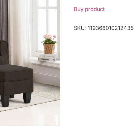
Buy product
SKU:
11936801021243