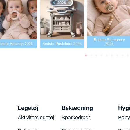
Bedste Suttesnore
te Bidering 2026
Bedste Puslebord 2026
2025
Legetøj
Bekædning
Hyg
Aktivitetslegetøj
Sparkedragt
Baby