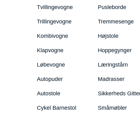
Tvillingevogne
Pusleborde
Trillingevogne
Tremmesenge
Kombivogne
Højstole
Klapvogne
Hoppegynger
Løbevogne
Læringstårn
Autopuder
Madrasser
Autostole
Sikkerheds Gitte
Cykel Barnestol
Småmøbler