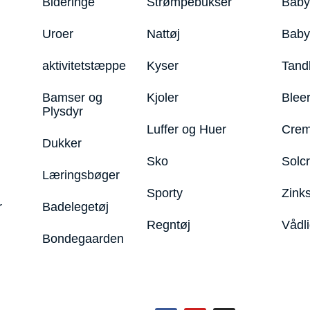
Bideringe
Strømpebukser
Baby
Uroer
Nattøj
Bab
aktivitetstæppe
Kyser
Tand
Bamser og
Kjoler
Blee
Plysdyr
Luffer og Huer
Crem
Dukker
Sko
Solc
Læringsbøger
Sporty
Zink
r
Badelegetøj
Regntøj
Vådl
Bondegaarden