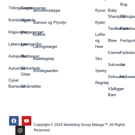
Bog
Trillingevogne
Tremmesenge
aktivitetstæppe
Kyser
Baby
Shampoo
Dåbsgav
Kombivogne
Højstole
Bamser og Plysdyr
Kjoler
Tandbørster
Fastela
Klapvogne
Hoppegynger
Dukker
Luffer
og
Bleer
Festpyn
Løbevogne
Læringstårn
Læringsbøger
Huer
Cremer
Fødsels
Autopuder
Madrasser
Badelegetøj
Sko
Solcreme
Jul
Autostole
Sikkerheds
Bondegaarden
Sporty
Gitter
Zinksalve
Hallowe
Cykel
Regntøj
Barnestol
Småmøbler
Vådligger
Barn
Copyright © 2024 Marketing Group Malaga™, All Rights
Reserved