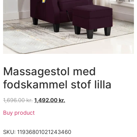
Massagestol med
fodskammel stof lilla
1,696.00
kr.
1,492.00
kr.
Buy product
SKU:
11936801021243460