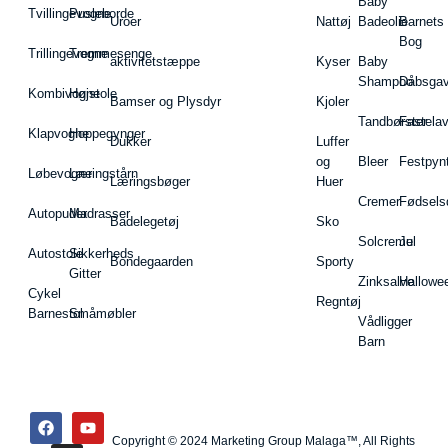
Baby
Tvillingevogne
Pusleborde
Uroer
Nattøj
Badeolie
Barnets
Bog
Trillingevogne
Tremmesenge
aktivitetstæppe
Kyser
Baby
Shampoo
Dåbsgav
Kombivogne
Højstole
Bamser og Plysdyr
Kjoler
Tandbørster
Fastela
Klapvogne
Hoppegynger
Dukker
Luffer
og
Bleer
Festpyn
Løbevogne
Læringstårn
Læringsbøger
Huer
Cremer
Fødsels
Autopuder
Madrasser
Badelegetøj
Sko
Solcreme
Jul
Autostole
Sikkerheds
Bondegaarden
Sporty
Gitter
Zinksalve
Hallowe
Cykel
Regntøj
Barnestol
Småmøbler
Vådligger
Barn
Copyright © 2024 Marketing Group Malaga™, All Rights