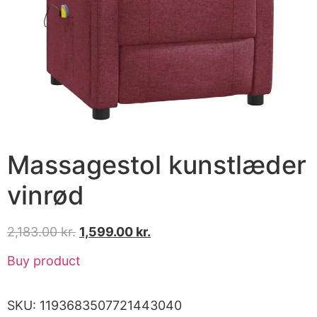
Massagestol kunstlæder
vinrød
2,183.00
kr.
1,599.00
kr.
Buy product
SKU:
1193683507721443040