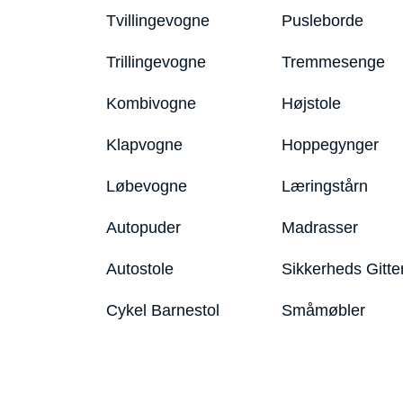
Tvillingevogne
Pusleborde
Trillingevogne
Tremmesenge
Kombivogne
Højstole
Klapvogne
Hoppegynger
Løbevogne
Læringstårn
Autopuder
Madrasser
Autostole
Sikkerheds Gitte
Cykel Barnestol
Småmøbler