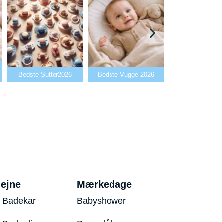
Bedste Babyalarm
e Sutter2026
Bedste Vugge 2026
2026
iejne
Mærkedage
 Badekar
Babyshower