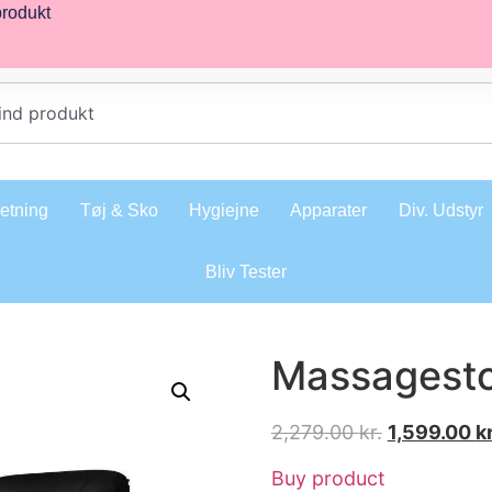
produkt
retning
Tøj & Sko
Hygiejne
Apparater
Div. Udstyr
Bliv Tester
Massagesto
2,279.00
kr.
1,599.00
kr
Buy product