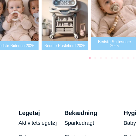
Bedste Suttesnore
ng 2026
Bedste Puslebord 2026
2025
Bedst
Legetøj
Bekædning
Hyg
Aktivitetslegetøj
Sparkedragt
Baby