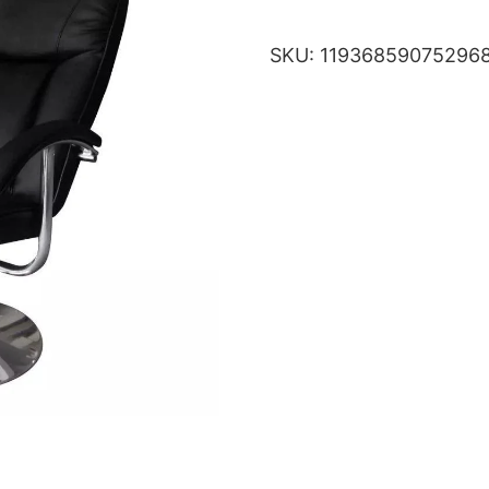
SKU:
11936859075296