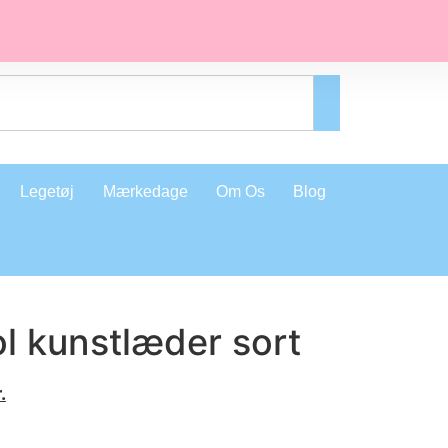
Legetøj
Mærkedage
Om Os
Blog
l kunstlæder sort
.