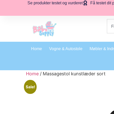
Se produkter testet og vurderet
Få testet dit 
Home
Vogne & Autostole
Møbler & Ind
Home
/ Massagestol kunstlæder sort
Sale!