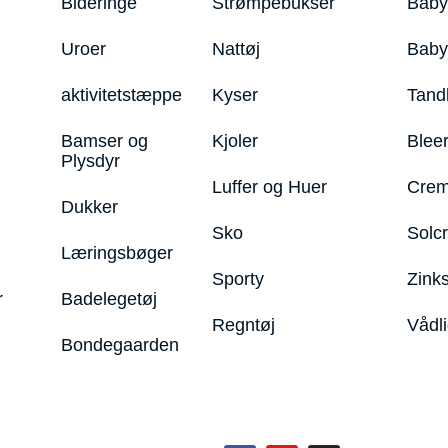
Bideringe
Strømpebukser
Baby
Uroer
Nattøj
Bab
aktivitetstæppe
Kyser
Tand
Bamser og
Kjoler
Blee
Plysdyr
Luffer og Huer
Crem
Dukker
Sko
Solc
Læringsbøger
Sporty
Zink
r
Badelegetøj
Regntøj
Vådl
Bondegaarden