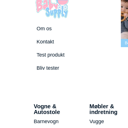
Om os
Bedste tremmeseng
Kontakt
6
2026
Bedste puslepude 2026
Bedste Bideri
Test produkt
Bliv tester
Vogne &
Møbler &
Autostole
indretning
Barnevogn
Vugge