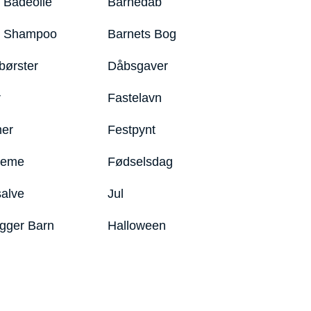
 Badeolie
Barnedåb
y Shampoo
Barnets Bog
børster
Dåbsgaver
r
Fastelavn
er
Festpynt
reme
Fødselsdag
salve
Jul
igger Barn
Halloween