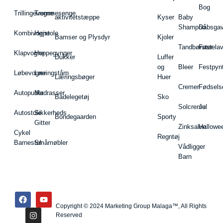
Bog
Trillingevogne
Tremmesenge
aktivitetstæppe
Kyser
Baby
Shampoo
Dåbsgav
Kombivogne
Højstole
Bamser og Plysdyr
Kjoler
Tandbørster
Fastela
Klapvogne
Hoppegynger
Dukker
Luffer
og
Bleer
Festpyn
Løbevogne
Læringstårn
Læringsbøger
Huer
Cremer
Fødsels
Autopuder
Madrasser
Badelegetøj
Sko
Solcreme
Jul
Autostole
Sikkerheds
Bondegaarden
Sporty
Gitter
Zinksalve
Hallowe
Cykel
Regntøj
Barnestol
Småmøbler
Vådligger
Barn
Copyright © 2024 Marketing Group Malaga™, All Rights
Reserved