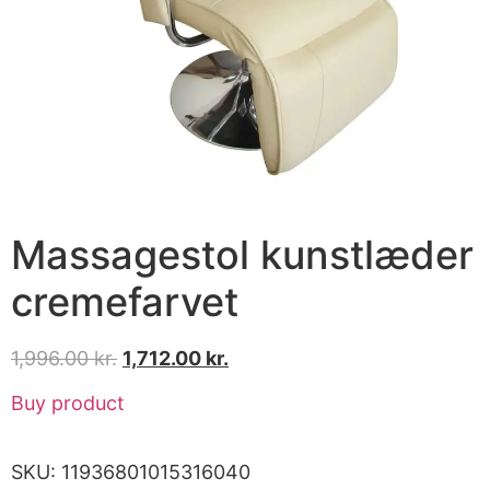
Massagestol kunstlæder
cremefarvet
1,996.00
kr.
1,712.00
kr.
Buy product
SKU:
11936801015316040